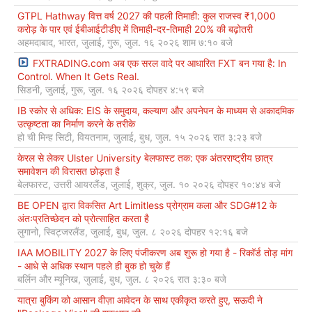
GTPL Hathway वित्त वर्ष 2027 की पहली तिमाही: कुल राजस्व ₹1,000
करोड़ के पार एवं ईबीआईटीडीए में तिमाही-दर-तिमाही 20% की बढ़ोतरी
अहमदाबाद, भारत, जुलाई, गुरू, जुल. १६ २०२६ शाम ७:१० बजे
FXTRADING.com अब एक सरल वादे पर आधारित FXT बन गया है: In
Control. When It Gets Real.
सिडनी, जुलाई, गुरू, जुल. १६ २०२६ दोपहर ४:५९ बजे
IB स्कोर से अधिक: EIS के समुदाय, कल्याण और अपनेपन के माध्यम से अकादमिक
उत्कृष्टता का निर्माण करने के तरीके
हो ची मिन्ह सिटी, वियतनाम, जुलाई, बुध, जुल. १५ २०२६ रात ३:२३ बजे
केरल से लेकर Ulster University बेलफास्ट तक: एक अंतरराष्ट्रीय छात्र
समावेशन की विरासत छोड़ता है
बेलफास्ट, उत्तरी आयरलैंड, जुलाई, शुक्र, जुल. १० २०२६ दोपहर १०:४४ बजे
BE OPEN द्वारा विकसित Art Limitless प्रोग्राम कला और SDG#12 के
अंतःप्रतिच्छेदन को प्रोत्साहित करता है
लुगानो, स्विट्जरलैंड, जुलाई, बुध, जुल. ८ २०२६ दोपहर १२:१६ बजे
IAA MOBILITY 2027 के लिए पंजीकरण अब शुरू हो गया है - रिकॉर्ड तोड़ मांग
- आधे से अधिक स्थान पहले ही बुक हो चुके हैं
बर्लिन और म्यूनिख, जुलाई, बुध, जुल. ८ २०२६ रात ३:३० बजे
यात्रा बुकिंग को आसान वीज़ा आवेदन के साथ एकीकृत करते हुए, सऊदी ने