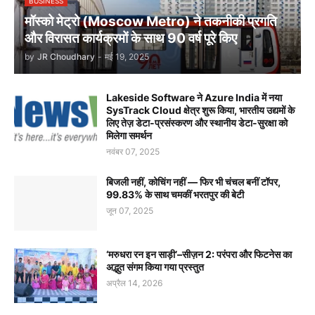
BUSINESS
मॉस्को मेट्रो (Moscow Metro) ने तकनीकी प्रगति
और विरासत कार्यक्रमों के साथ 90 वर्ष पूरे किए
by
JR Choudhary
-
मई 19, 2025
Lakeside Software ने Azure India में नया
SysTrack Cloud क्षेत्र शुरू किया, भारतीय उद्यमों के
लिए तेज़ डेटा-प्रसंस्करण और स्थानीय डेटा-सुरक्षा को
मिलेगा समर्थन
नवंबर 07, 2025
बिजली नहीं, कोचिंग नहीं — फिर भी चंचल बनीं टॉपर,
99.83% के साथ चमकीं भरतपुर की बेटी
जून 07, 2025
‘मरुधरा रन इन साड़ी’–सीज़न 2: परंपरा और फिटनेस का
अद्भुत संगम किया गया प्रस्तुत
अप्रैल 14, 2026