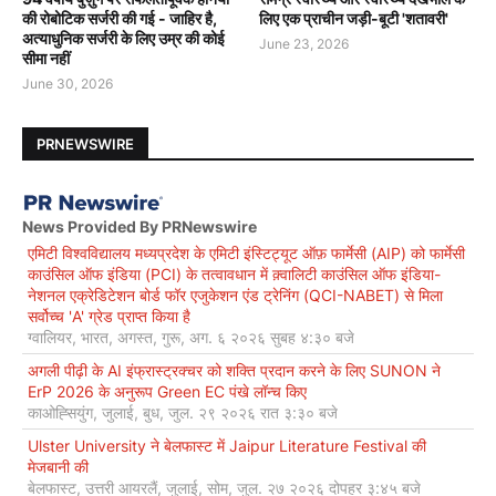
की रोबोटिक सर्जरी की गई - जाहिर है,
लिए एक प्राचीन जड़ी-बूटी 'शतावरी'
अत्याधुनिक सर्जरी के लिए उम्र की कोई
June 23, 2026
सीमा नहीं
June 30, 2026
PRNEWSWIRE
News Provided By PRNewswire
एमिटी विश्वविद्यालय मध्यप्रदेश के एमिटी इंस्टिट्यूट ऑफ़ फार्मेसी (AIP) को फार्मेसी
काउंसिल ऑफ इंडिया (PCI) के तत्वावधान में क़्वालिटी काउंसिल ऑफ इंडिया-
नेशनल एक्रेडिटेशन बोर्ड फॉर एजुकेशन एंड ट्रेनिंग (QCI-NABET) से मिला
सर्वोच्च 'A' ग्रेड प्राप्त किया है
ग्वालियर, भारत, अगस्त, गुरू, अग. ६ २०२६ सुबह ४:३० बजे
अगली पीढ़ी के AI इंफ्रास्ट्रक्चर को शक्ति प्रदान करने के लिए SUNON ने
ErP 2026 के अनुरूप Green EC पंखे लॉन्च किए
काओह्सियुंग, जुलाई, बुध, जुल. २९ २०२६ रात ३:३० बजे
Ulster University ने बेलफास्ट में Jaipur Literature Festival की
मेजबानी की
बेलफास्ट, उत्तरी आयरलैं, जुलाई, सोम, जुल. २७ २०२६ दोपहर ३:४५ बजे