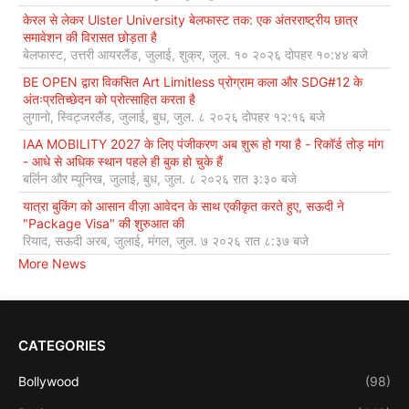
केरल से लेकर Ulster University बेलफास्ट तक: एक अंतरराष्ट्रीय छात्र
समावेशन की विरासत छोड़ता है
बेलफास्ट, उत्तरी आयरलैंड, जुलाई, शुक्र, जुल. १० २०२६ दोपहर १०:४४ बजे
BE OPEN द्वारा विकसित Art Limitless प्रोग्राम कला और SDG#12 के
अंतःप्रतिच्छेदन को प्रोत्साहित करता है
लुगानो, स्विट्जरलैंड, जुलाई, बुध, जुल. ८ २०२६ दोपहर १२:१६ बजे
IAA MOBILITY 2027 के लिए पंजीकरण अब शुरू हो गया है - रिकॉर्ड तोड़ मांग
- आधे से अधिक स्थान पहले ही बुक हो चुके हैं
बर्लिन और म्यूनिख, जुलाई, बुध, जुल. ८ २०२६ रात ३:३० बजे
यात्रा बुकिंग को आसान वीज़ा आवेदन के साथ एकीकृत करते हुए, सऊदी ने
"Package Visa" की शुरुआत की
रियाद, सऊदी अरब, जुलाई, मंगल, जुल. ७ २०२६ रात ८:३७ बजे
More News
CATEGORIES
Bollywood
(98)