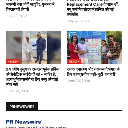
अग्रणी बना जोगी आयुर्वेद, गुजरात में
Replacement Care के साथ डॉ.
विस्तार की तैयारी
मनु शर्मा ने वडोदरा में हासिल की नई
उपलब्धि
July 29, 2026
July 22, 2026
HEALTH
HEALTH
94 वर्षीय बुज़ुर्ग पर सफलतापूर्वक हर्निया
समग्र स्वास्थ्य और स्वास्थ्य देखभाल के
की रोबोटिक सर्जरी की गई - जाहिर है,
लिए एक प्राचीन जड़ी-बूटी 'शतावरी'
अत्याधुनिक सर्जरी के लिए उम्र की कोई
June 23, 2026
सीमा नहीं
June 30, 2026
PRNEWSWIRE
News Provided By PRNewswire