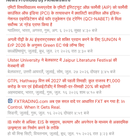
एमिटी विश्वविद्यालय मध्यप्रदेश के एमिटी इंस्टिट्यूट ऑफ़ फार्मेसी (AIP) को फार्मेसी
काउंसिल ऑफ इंडिया (PCI) के तत्वावधान में क़्वालिटी काउंसिल ऑफ इंडिया-
नेशनल एक्रेडिटेशन बोर्ड फॉर एजुकेशन एंड ट्रेनिंग (QCI-NABET) से मिला
सर्वोच्च 'A' ग्रेड प्राप्त किया है
ग्वालियर, भारत, अगस्त, गुरू, अग. ६ २०२६ सुबह ४:३० बजे
अगली पीढ़ी के AI इंफ्रास्ट्रक्चर को शक्ति प्रदान करने के लिए SUNON ने
ErP 2026 के अनुरूप Green EC पंखे लॉन्च किए
काओह्सियुंग, जुलाई, बुध, जुल. २९ २०२६ रात ३:३० बजे
Ulster University ने बेलफास्ट में Jaipur Literature Festival की
मेजबानी की
बेलफास्ट, उत्तरी आयरलैं, जुलाई, सोम, जुल. २७ २०२६ दोपहर ३:४५ बजे
GTPL Hathway वित्त वर्ष 2027 की पहली तिमाही: कुल राजस्व ₹1,000
करोड़ के पार एवं ईबीआईटीडीए में तिमाही-दर-तिमाही 20% की बढ़ोतरी
अहमदाबाद, भारत, जुलाई, गुरू, जुल. १६ २०२६ शाम ७:१० बजे
FXTRADING.com अब एक सरल वादे पर आधारित FXT बन गया है: In
Control. When It Gets Real.
सिडनी, जुलाई, गुरू, जुल. १६ २०२६ दोपहर ४:५९ बजे
IB स्कोर से अधिक: EIS के समुदाय, कल्याण और अपनेपन के माध्यम से अकादमिक
उत्कृष्टता का निर्माण करने के तरीके
हो ची मिन्ह सिटी, वियतनाम, जुलाई, बुध, जुल. १५ २०२६ रात ३:२३ बजे