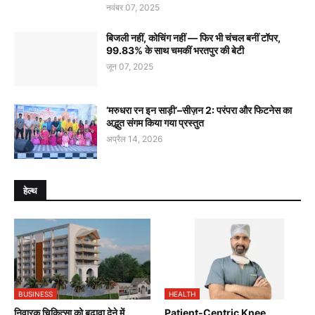
नवंबर 07, 2025
बिजली नहीं, कोचिंग नहीं — फिर भी चंचल बनीं टॉपर,
99.83% के साथ चमकीं भरतपुर की बेटी
जून 07, 2025
‘मरुधरा रन इन साड़ी’–सीज़न 2: परंपरा और फिटनेस का
अद्भुत संगम किया गया प्रस्तुत
अप्रैल 14, 2026
हेल्थ
BUSINESS
HEALTH
निवारक चिकित्सा को बढ़ावा देने में
Patient-Centric Knee