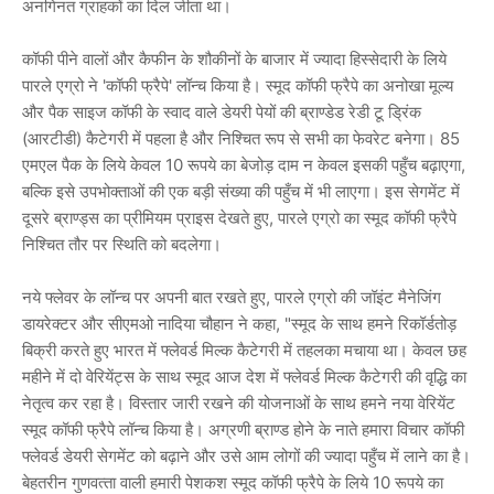
अ‍नगिनत ग्राहकों का दिल जीता था।
कॉफी पीने वालों और कैफीन के शौकीनों के बाजार में ज्‍यादा हिस्‍सेदारी के लिये
पारले एग्रो ने 'कॉफी फ्रैपे' लॉन्‍च किया है। स्‍मूद कॉफी फ्रैपे का अनोखा मूल्‍य
और पैक साइज कॉफी के स्‍वाद वाले डेयरी पेयों की ब्राण्‍डेड रेडी टू ड्रिंक
(आरटीडी) कैटेगरी में पहला है और निश्चित रूप से सभी का फेवरेट बनेगा। 85
एमएल पैक के लिये केवल 10 रूपये का बेजोड़ दाम न केवल इसकी पहुँच बढ़ाएगा,
बल्कि इसे उपभोक्‍ताओं की एक बड़ी संख्‍या की पहुँच में भी लाएगा। इस सेगमेंट में
दूसरे ब्राण्‍ड्स का प्रीमियम प्राइस देखते हुए, पारले एग्रो का स्‍मूद कॉफी फ्रैपे
निश्चित तौर पर स्थिति को बदलेगा।
नये फ्लेवर के लॉन्‍च पर अपनी बात रखते हुए, पारले एग्रो की जॉइंट मैनेजिंग
डायरेक्‍टर और सीएमओ नादिया चौहान ने कहा, "स्‍मूद के साथ हमने रिकॉर्डतोड़
बिक्री करते हुए भारत में फ्लेवर्ड मिल्‍क कैटेगरी में तहलका मचाया था। केवल छह
महीने में दो वेरियेंट्स के साथ स्‍मूद आज देश में फ्लेवर्ड मिल्‍क कैटेगरी की वृद्धि का
नेतृत्‍व कर रहा है। विस्‍तार जारी रखने की योजनाओं के साथ हमने नया वेरियेंट
स्‍मूद कॉफी फ्रैपे लॉन्‍च किया है। अग्रणी ब्राण्‍ड होने के नाते हमारा विचार कॉफी
फ्लेवर्ड डेयरी सेगमेंट को बढ़ाने और उसे आम लोगों की ज्‍यादा पहुँच में लाने का है।
बेहतरीन गुणवत्‍ता वाली हमारी पेशकश स्‍मूद कॉफी फ्रैपे के लिये 10 रूपये का