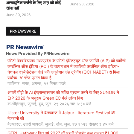
अत्याधुनिक सर्जरी के लिए उम्र की कोई
June 23, 2026
सीमा नहीं
June 30, 2026
PRNEWSWIRE
News Provided By PRNewswire
एमिटी विश्वविद्यालय मध्यप्रदेश के एमिटी इंस्टिट्यूट ऑफ़ फार्मेसी (AIP) को फार्मेसी
काउंसिल ऑफ इंडिया (PCI) के तत्वावधान में क़्वालिटी काउंसिल ऑफ इंडिया-
नेशनल एक्रेडिटेशन बोर्ड फॉर एजुकेशन एंड ट्रेनिंग (QCI-NABET) से मिला
सर्वोच्च 'A' ग्रेड प्राप्त किया है
ग्वालियर, भारत, अगस्त, ११ मिनट पहले
अगली पीढ़ी के AI इंफ्रास्ट्रक्चर को शक्ति प्रदान करने के लिए SUNON ने
ErP 2026 के अनुरूप Green EC पंखे लॉन्च किए
काओह्सियुंग, जुलाई, बुध, जुल. २९ २०२६ रात ३:३० बजे
Ulster University ने बेलफास्ट में Jaipur Literature Festival की
मेजबानी की
बेलफास्ट, उत्तरी आयरलैं, जुलाई, सोम, जुल. २७ २०२६ दोपहर ३:४५ बजे
GTPL Hathway वित्त वर्ष 2027 की पहली तिमाही: कुल राजस्व ₹1,000