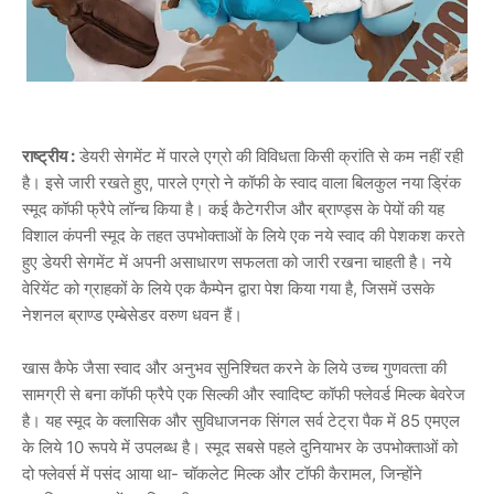
राष्‍ट्रीय :
डेयरी सेगमेंट में पारले एग्रो की विविधता किसी क्रांति से कम नहीं रही
है। इसे जारी रखते हुए, पारले एग्रो ने कॉफी के स्‍वाद वाला बिलकुल नया ड्रिंक
स्‍मूद कॉफी फ्रैपे लॉन्‍च किया है। कई कैटेगरीज और ब्राण्‍ड्स के पेयों की यह
विशाल कंपनी स्‍मूद के तहत उपभोक्‍ताओं के लिये एक नये स्‍वाद की पेशकश करते
हुए डेयरी सेगमेंट में अपनी असाधारण सफलता को जारी रखना चाहती है। नये
वेरियेंट को ग्राहकों के लिये एक कैम्‍पेन द्वारा पेश किया गया है, जिसमें उसके
नेशनल ब्राण्‍ड एम्‍बेसेडर वरुण धवन हैं।
खास कैफे जैसा स्‍वाद और अनुभव सुनिश्चित करने के लिये उच्‍च गुणवत्‍ता की
सामग्री से बना कॉफी फ्रैपे एक सिल्‍की और स्‍वादिष्‍ट कॉफी फ्लेवर्ड मिल्‍क बेवरेज
है। यह स्‍मूद के क्‍लासिक और सुविधाजनक सिंगल सर्व टेट्रा पैक में 85 एमएल
के लिये 10 रूपये में उपलब्‍ध है। स्‍मूद सबसे पहले दुनियाभर के उपभोक्‍ताओं को
दो फ्‍लेवर्स में पसंद आया था- चॉकलेट मिल्‍क और टॉफी कैरामल, जिन्‍होंने