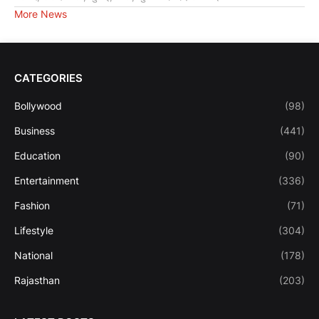
More News
CATEGORIES
Bollywood
(98)
Business
(441)
Education
(90)
Entertainment
(336)
Fashion
(71)
Lifestyle
(304)
National
(178)
Rajasthan
(203)