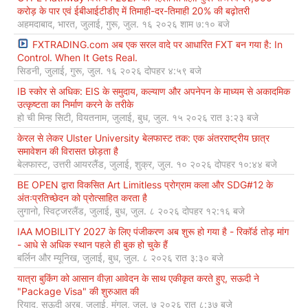
करोड़ के पार एवं ईबीआईटीडीए में तिमाही-दर-तिमाही 20% की बढ़ोतरी
अहमदाबाद, भारत, जुलाई, गुरू, जुल. १६ २०२६ शाम ७:१० बजे
FXTRADING.com अब एक सरल वादे पर आधारित FXT बन गया है: In
Control. When It Gets Real.
सिडनी, जुलाई, गुरू, जुल. १६ २०२६ दोपहर ४:५९ बजे
IB स्कोर से अधिक: EIS के समुदाय, कल्याण और अपनेपन के माध्यम से अकादमिक
उत्कृष्टता का निर्माण करने के तरीके
हो ची मिन्ह सिटी, वियतनाम, जुलाई, बुध, जुल. १५ २०२६ रात ३:२३ बजे
केरल से लेकर Ulster University बेलफास्ट तक: एक अंतरराष्ट्रीय छात्र
समावेशन की विरासत छोड़ता है
बेलफास्ट, उत्तरी आयरलैंड, जुलाई, शुक्र, जुल. १० २०२६ दोपहर १०:४४ बजे
BE OPEN द्वारा विकसित Art Limitless प्रोग्राम कला और SDG#12 के
अंतःप्रतिच्छेदन को प्रोत्साहित करता है
लुगानो, स्विट्जरलैंड, जुलाई, बुध, जुल. ८ २०२६ दोपहर १२:१६ बजे
IAA MOBILITY 2027 के लिए पंजीकरण अब शुरू हो गया है - रिकॉर्ड तोड़ मांग
- आधे से अधिक स्थान पहले ही बुक हो चुके हैं
बर्लिन और म्यूनिख, जुलाई, बुध, जुल. ८ २०२६ रात ३:३० बजे
यात्रा बुकिंग को आसान वीज़ा आवेदन के साथ एकीकृत करते हुए, सऊदी ने
"Package Visa" की शुरुआत की
रियाद, सऊदी अरब, जुलाई, मंगल, जुल. ७ २०२६ रात ८:३७ बजे