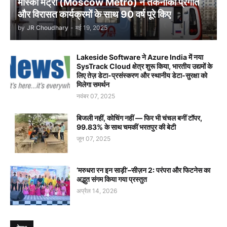
मॉस्को मेट्रो (Moscow Metro) ने तकनीकी प्रगति
और विरासत कार्यक्रमों के साथ 90 वर्ष पूरे किए
by
JR Choudhary
-
मई 19, 2025
Lakeside Software ने Azure India में नया
SysTrack Cloud क्षेत्र शुरू किया, भारतीय उद्यमों के
लिए तेज़ डेटा-प्रसंस्करण और स्थानीय डेटा-सुरक्षा को
मिलेगा समर्थन
नवंबर 07, 2025
बिजली नहीं, कोचिंग नहीं — फिर भी चंचल बनीं टॉपर,
99.83% के साथ चमकीं भरतपुर की बेटी
जून 07, 2025
‘मरुधरा रन इन साड़ी’–सीज़न 2: परंपरा और फिटनेस का
अद्भुत संगम किया गया प्रस्तुत
अप्रैल 14, 2026