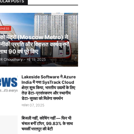
ULAR POSTS
SINESS
स्को मेट्रो (Moscow Metro) ने
ीकी प्रगति और विरासत कार्यक्रमों
साथ 90 वर्ष पूरे किए
JR Choudhary
-
मई 19, 2025
Lakeside Software ने Azure
India में नया SysTrack Cloud
क्षेत्र शुरू किया, भारतीय उद्यमों के लिए
तेज़ डेटा-प्रसंस्करण और स्थानीय
डेटा-सुरक्षा को मिलेगा समर्थन
नवंबर 07, 2025
बिजली नहीं, कोचिंग नहीं — फिर भी
चंचल बनीं टॉपर, 99.83% के साथ
चमकीं भरतपुर की बेटी