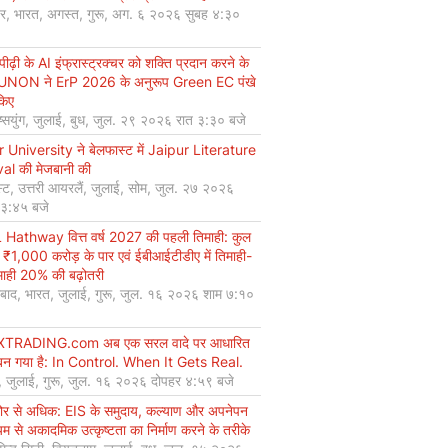
यर, भारत, अगस्त, गुरू, अग. ६ २०२६ सुबह ४:३०
ीढ़ी के AI इंफ्रास्ट्रक्चर को शक्ति प्रदान करने के
UNON ने ErP 2026 के अनुरूप Green EC पंखे
किए
ियुंग, जुलाई, बुध, जुल. २९ २०२६ रात ३:३० बजे
r University ने बेलफास्ट में Jaipur Literature
val की मेजबानी की
्ट, उत्तरी आयरलैं, जुलाई, सोम, जुल. २७ २०२६
 ३:४५ बजे
Hathway वित्त वर्ष 2027 की पहली तिमाही: कुल
 ₹1,000 करोड़ के पार एवं ईबीआईटीडीए में तिमाही-
माही 20% की बढ़ोतरी
बाद, भारत, जुलाई, गुरू, जुल. १६ २०२६ शाम ७:१०
XTRADING.com अब एक सरल वादे पर आधारित
न गया है: In Control. When It Gets Real.
, जुलाई, गुरू, जुल. १६ २०२६ दोपहर ४:५९ बजे
कोर से अधिक: EIS के समुदाय, कल्याण और अपनेपन
्यम से अकादमिक उत्कृष्टता का निर्माण करने के तरीके