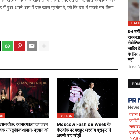
ेंट में हुआ अपने आप में एक खास प्रयोग है, जो कि देश में पहली बार किया
HEALT
94 वर्षी
सफलतापू
रोबोटिक
जाहिर ह
के लिए 
नहीं
June 3
PR
News
एमिटी 
ON
FASHION
फार्मे
फ़ैशन वीक: रचनात्मकता का जश्न
Moscow Fashion Week के
तत्वाव
विक सांस्कृतिक आदान-प्रदान को
कैटवॉक पर मशहूर भारतीय ब्रांड्स ने
एक्रेड
अपनी छाप छोड़ी
NABET)