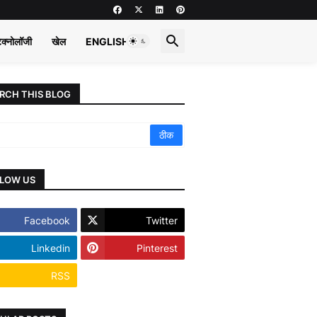
ेक्नोलॉजी
खेल
ENGLISH
RCH THIS BLOG
LOW US
Facebook
Twitter
Linkedin
Pinterest
RSS