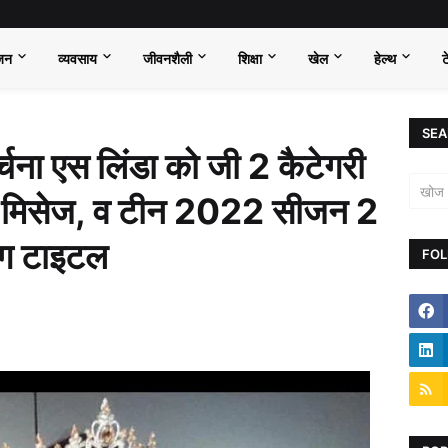
जन
व्यवसाय
जीवनशैली
शिक्षा
खेल
हेल्थ
ट
SEA
र्चना एस लिंडा को जी 2 कैटेगरी
स, मिसेज, व टीन 2022 सीजन 2
िंग टाइटल
FOL