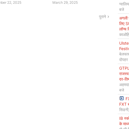
ber 22, 2025
March 29, 2025
ग्वालि
बजे
पुराने
अगली प
लिए S
लॉन्च 
काओह्स
Ulste
Festi
बेलफास
दोपहर
GTPL 
राजस्व
दर-ति
अहमदा
बजे
F
FXT ब
सिडनी
IB स्
के माध