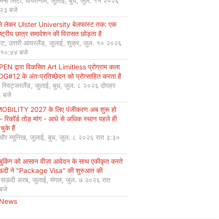
मिन्ह सिटी, वियतनाम, जुलाई, बुध, जुल. १५ २०२६
:२३ बजे
से लेकर Ulster University बेलफास्ट तक: एक
ष्ट्रीय छात्र समावेशन की विरासत छोड़ता है
्ट, उत्तरी आयरलैंड, जुलाई, शुक्र, जुल. १० २०२६
 १०:४४ बजे
EN द्वारा विकसित Art Limitless प्रोग्राम कला
#12 के अंतःप्रतिच्छेदन को प्रोत्साहित करता है
, स्विट्जरलैंड, जुलाई, बुध, जुल. ८ २०२६ दोपहर
 बजे
OBILITY 2027 के लिए पंजीकरण अब शुरू हो
 - रिकॉर्ड तोड़ मांग - आधे से अधिक स्थान पहले ही
चुके हैं
 और म्यूनिख, जुलाई, बुध, जुल. ८ २०२६ रात ३:३०
 बुकिंग को आसान वीज़ा आवेदन के साथ एकीकृत करते
सऊदी ने "Package Visa" की शुरुआत की
, सऊदी अरब, जुलाई, मंगल, जुल. ७ २०२६ रात
बजे
 News