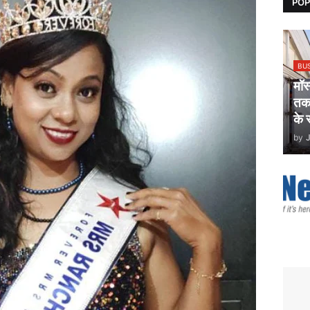
POP
BU
मॉ
तकन
के 
by