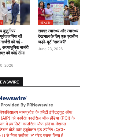
H
HEALTH
य बुज़ुर्ग पर
समग्र स्वास्थ्य और स्वास्थ्य
र्वक हर्निया की
देखभाल के लिए एक प्राचीन
 सर्जरी की गई -
जड़ी-बूटी 'शतावरी'
ै, अत्याधुनिक सर्जरी
June 23, 2026
उम्र की कोई सीमा
0, 2026
NEWSWIRE
 Provided By PRNewswire
विश्वविद्यालय मध्यप्रदेश के एमिटी इंस्टिट्यूट ऑफ़
सी (AIP) को फार्मेसी काउंसिल ऑफ इंडिया (PCI) के
धान में क़्वालिटी काउंसिल ऑफ इंडिया-नेशनल
िटेशन बोर्ड फॉर एजुकेशन एंड ट्रेनिंग (QCI-
 से मिला सर्वोच्च 'A' ग्रेड प्राप्त किया है