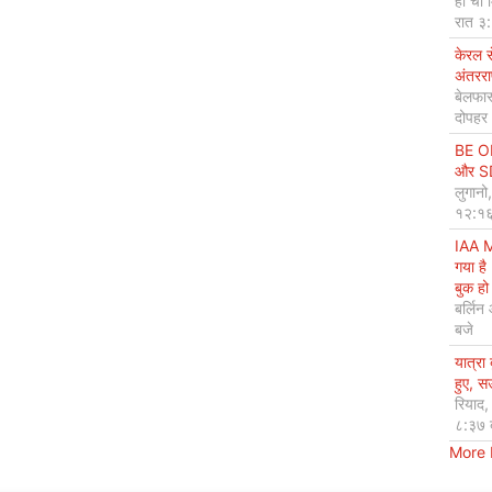
हो ची 
रात ३
केरल 
अंतररा
बेलफास
दोपहर
BE OP
और SDG
लुगानो
१२:१६
IAA M
गया है
बुक हो 
बर्लिन
बजे
यात्रा
हुए, 
रियाद
८:३७ 
More