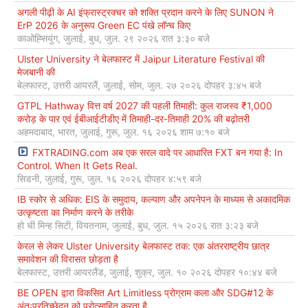
अगली पीढ़ी के AI इंफ्रास्ट्रक्चर को शक्ति प्रदान करने के लिए SUNON ने
ErP 2026 के अनुरूप Green EC पंखे लॉन्च किए
काओह्सियुंग, जुलाई, बुध, जुल. २९ २०२६ रात ३:३० बजे
Ulster University ने बेलफास्ट में Jaipur Literature Festival की
मेजबानी की
बेलफास्ट, उत्तरी आयरलैं, जुलाई, सोम, जुल. २७ २०२६ दोपहर ३:४५ बजे
GTPL Hathway वित्त वर्ष 2027 की पहली तिमाही: कुल राजस्व ₹1,000
करोड़ के पार एवं ईबीआईटीडीए में तिमाही-दर-तिमाही 20% की बढ़ोतरी
अहमदाबाद, भारत, जुलाई, गुरू, जुल. १६ २०२६ शाम ७:१० बजे
FXTRADING.com अब एक सरल वादे पर आधारित FXT बन गया है: In
Control. When It Gets Real.
सिडनी, जुलाई, गुरू, जुल. १६ २०२६ दोपहर ४:५९ बजे
IB स्कोर से अधिक: EIS के समुदाय, कल्याण और अपनेपन के माध्यम से अकादमिक
उत्कृष्टता का निर्माण करने के तरीके
हो ची मिन्ह सिटी, वियतनाम, जुलाई, बुध, जुल. १५ २०२६ रात ३:२३ बजे
केरल से लेकर Ulster University बेलफास्ट तक: एक अंतरराष्ट्रीय छात्र
समावेशन की विरासत छोड़ता है
बेलफास्ट, उत्तरी आयरलैंड, जुलाई, शुक्र, जुल. १० २०२६ दोपहर १०:४४ बजे
BE OPEN द्वारा विकसित Art Limitless प्रोग्राम कला और SDG#12 के
अंतःप्रतिच्छेदन को प्रोत्साहित करता है