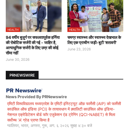
HEALTH
HEALTH
94 वर्षीय बुज़ुर्ग पर सफलतापूर्वक हर्निया
समग्र स्वास्थ्य और स्वास्थ्य देखभाल के
की रोबोटिक सर्जरी की गई - जाहिर है,
लिए एक प्राचीन जड़ी-बूटी 'शतावरी'
अत्याधुनिक सर्जरी के लिए उम्र की कोई
June 23, 2026
सीमा नहीं
June 30, 2026
PRNEWSWIRE
News Provided By PRNewswire
एमिटी विश्वविद्यालय मध्यप्रदेश के एमिटी इंस्टिट्यूट ऑफ़ फार्मेसी (AIP) को फार्मेसी
काउंसिल ऑफ इंडिया (PCI) के तत्वावधान में क़्वालिटी काउंसिल ऑफ इंडिया-
नेशनल एक्रेडिटेशन बोर्ड फॉर एजुकेशन एंड ट्रेनिंग (QCI-NABET) से मिला
सर्वोच्च 'A' ग्रेड प्राप्त किया है
ग्वालियर, भारत, अगस्त, गुरू, अग. ६ २०२६ सुबह ४:३० बजे