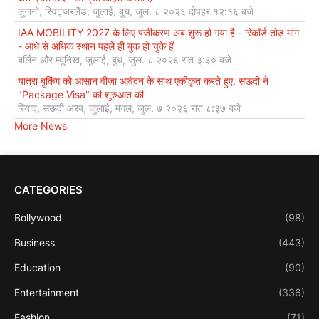
लुगानो, स्विट्जरलैंड, जुलाई, बुध, जुल. ८ २०२६ दोपहर १२:१६ बजे
IAA MOBILITY 2027 के लिए पंजीकरण अब शुरू हो गया है - रिकॉर्ड तोड़ मांग
- आधे से अधिक स्थान पहले ही बुक हो चुके हैं
बर्लिन और म्यूनिख, जुलाई, बुध, जुल. ८ २०२६ रात ३:३० बजे
यात्रा बुकिंग को आसान वीज़ा आवेदन के साथ एकीकृत करते हुए, सऊदी ने
"Package Visa" की शुरुआत की
रियाद, सऊदी अरब, जुलाई, मंगल, जुल. ७ २०२६ रात ८:३७ बजे
More News
CATEGORIES
Bollywood
(98)
Business
(443)
Education
(90)
Entertainment
(336)
Fashion
(71)