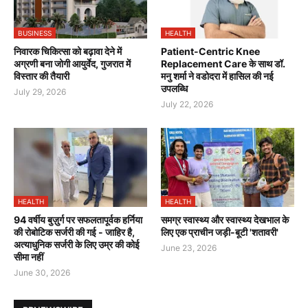
BUSINESS
HEALTH
निवारक चिकित्सा को बढ़ावा देने में
Patient-Centric Knee
अग्रणी बना जोगी आयुर्वेद, गुजरात में
Replacement Care के साथ डॉ.
विस्तार की तैयारी
मनु शर्मा ने वडोदरा में हासिल की नई
उपलब्धि
July 29, 2026
July 22, 2026
HEALTH
HEALTH
94 वर्षीय बुज़ुर्ग पर सफलतापूर्वक हर्निया
समग्र स्वास्थ्य और स्वास्थ्य देखभाल के
की रोबोटिक सर्जरी की गई - जाहिर है,
लिए एक प्राचीन जड़ी-बूटी 'शतावरी'
अत्याधुनिक सर्जरी के लिए उम्र की कोई
June 23, 2026
सीमा नहीं
June 30, 2026