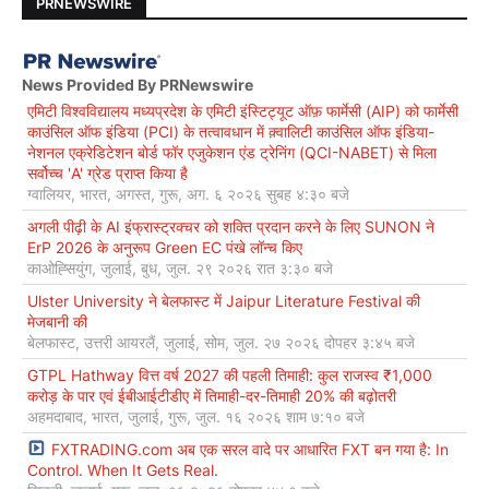
PRNEWSWIRE
News Provided By PRNewswire
एमिटी विश्वविद्यालय मध्यप्रदेश के एमिटी इंस्टिट्यूट ऑफ़ फार्मेसी (AIP) को फार्मेसी
काउंसिल ऑफ इंडिया (PCI) के तत्वावधान में क़्वालिटी काउंसिल ऑफ इंडिया-
नेशनल एक्रेडिटेशन बोर्ड फॉर एजुकेशन एंड ट्रेनिंग (QCI-NABET) से मिला
सर्वोच्च 'A' ग्रेड प्राप्त किया है
ग्वालियर, भारत, अगस्त, गुरू, अग. ६ २०२६ सुबह ४:३० बजे
अगली पीढ़ी के AI इंफ्रास्ट्रक्चर को शक्ति प्रदान करने के लिए SUNON ने
ErP 2026 के अनुरूप Green EC पंखे लॉन्च किए
काओह्सियुंग, जुलाई, बुध, जुल. २९ २०२६ रात ३:३० बजे
Ulster University ने बेलफास्ट में Jaipur Literature Festival की
मेजबानी की
बेलफास्ट, उत्तरी आयरलैं, जुलाई, सोम, जुल. २७ २०२६ दोपहर ३:४५ बजे
GTPL Hathway वित्त वर्ष 2027 की पहली तिमाही: कुल राजस्व ₹1,000
करोड़ के पार एवं ईबीआईटीडीए में तिमाही-दर-तिमाही 20% की बढ़ोतरी
अहमदाबाद, भारत, जुलाई, गुरू, जुल. १६ २०२६ शाम ७:१० बजे
FXTRADING.com अब एक सरल वादे पर आधारित FXT बन गया है: In
Control. When It Gets Real.