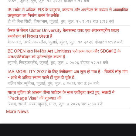
सिडनी, जुलाई, गुरू, जुल. १६ २०२६ दोपहर ४:५९ बजे
IB स्कोर से अधिक: EIS के समुदाय, कल्याण और अपनेपन के माध्यम से अकादमिक
उत्कृष्टता का निर्माण करने के तरीके
हो ची मिन्ह सिटी, वियतनाम, जुलाई, बुध, जुल. १५ २०२६ रात ३:२३ बजे
केरल से लेकर Ulster University बेलफास्ट तक: एक अंतरराष्ट्रीय छात्र
समावेशन की विरासत छोड़ता है
बेलफास्ट, उत्तरी आयरलैंड, जुलाई, शुक्र, जुल. १० २०२६ दोपहर १०:४४ बजे
BE OPEN द्वारा विकसित Art Limitless प्रोग्राम कला और SDG#12 के
अंतःप्रतिच्छेदन को प्रोत्साहित करता है
लुगानो, स्विट्जरलैंड, जुलाई, बुध, जुल. ८ २०२६ दोपहर १२:१६ बजे
IAA MOBILITY 2027 के लिए पंजीकरण अब शुरू हो गया है - रिकॉर्ड तोड़ मांग
- आधे से अधिक स्थान पहले ही बुक हो चुके हैं
बर्लिन और म्यूनिख, जुलाई, बुध, जुल. ८ २०२६ रात ३:३० बजे
यात्रा बुकिंग को आसान वीज़ा आवेदन के साथ एकीकृत करते हुए, सऊदी ने
"Package Visa" की शुरुआत की
रियाद, सऊदी अरब, जुलाई, मंगल, जुल. ७ २०२६ रात ८:३७ बजे
More News