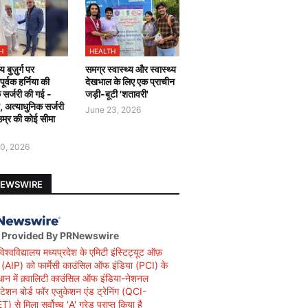
H
HEALTH
य बुज़ुर्ग पर
समग्र स्वास्थ्य और स्वास्थ्य
र्वक हर्निया की
देखभाल के लिए एक प्राचीन
 सर्जरी की गई -
जड़ी-बूटी 'शतावरी'
ै, अत्याधुनिक सर्जरी
June 23, 2026
उम्र की कोई सीमा
0, 2026
NEWSWIRE
 Provided By PRNewswire
विश्वविद्यालय मध्यप्रदेश के एमिटी इंस्टिट्यूट ऑफ़
सी (AIP) को फार्मेसी काउंसिल ऑफ इंडिया (PCI) के
धान में क़्वालिटी काउंसिल ऑफ इंडिया-नेशनल
िटेशन बोर्ड फॉर एजुकेशन एंड ट्रेनिंग (QCI-
 से मिला सर्वोच्च 'A' ग्रेड प्राप्त किया है