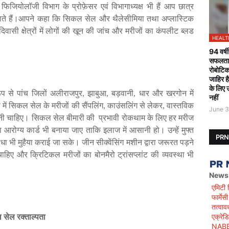
फिजियोलॉजी
विभाग
के
प्रोफ़ेसर
एवं
विभागाध्यक्ष
भी
हैं
आप
छात्र
ाते
हैं।आपने
कहा
कि
सिकल
सेल
और
थैलेसीमिया
तथा
अप्लास्टिक
िवासी
क्षेत्रों
में
लोगों
की
खून
की
जांच
और
मरीजों
का
कंपलीट
ब्लड
HEALT
94 वर्षी
सफलतापू
रोबोटिक
जाहिर ह
के लिए 
ूप
से
पांच
जिलों
अलीराजपुर
,
झाबुआ
,
बड़वानी
,
धार
और
खरगोन
में
नहीं
ं
में
सिकल
सेल
के
मरीजों
की
सैंपलिंग
,
काउंसलिंग
से
लेकर
,
वास्तविक
June 3
नी
चाहिए।
सिकल
सेल
बीमारी
की
प्रभावी
रोकथाम
के
लिए
हर
मरीज
ा
आरोग्य
कार्ड
भी
बनाया
जाए
ताकि
इलाज
में
आसानी
हो।
उन्हें
मुफ्त
PR
िधा
भी
मुहैया
कराई
जा
सके।
जीन
सीक्वेंसिंग
मशीन
द्वारा
जरूरत
पड़ने
चाहिए
और
क्रिटिकल
मरीजों
का
बोनमैरो
ट्रांसप्लांट
की
व्यवस्था
भी
News
एमिटी 
फार्मे
तत्वाव
एक्रेड
ल
सेल
रक्ताल्पता
NABET)