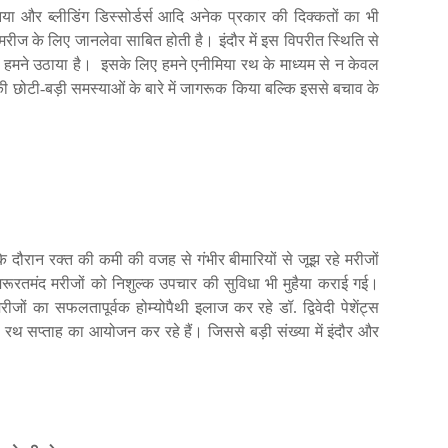
िया
और
ब्लीडिंग
डिस्सोर्डर्स
आदि
अनेक
प्रकार
की
दिक्कतों
का
भी
मरीज
के
लिए
जानलेवा
साबित
होती
है।
इंदौर
में
इस
विपरीत
स्थिति
से
हमने
उठाया
है।
इसके
लिए
हमने
एनीमिया
रथ
के
माध्यम
से
न
केवल
की
छोटी
-
बड़ी
समस्याओं
के
बारे
में
जागरूक
किया
बल्कि
इससे
बचाव
के
के
दौरान
रक्त
की
कमी
की
वजह
से
गंभीर
बीमारियों
से
जूझ
रहे
मरीजों
रूरतमंद
मरीजों
को
निशुल्क
उपचार
की
सुविधा
भी
मुहैया
कराई
गई।
रीजों
का
सफलतापूर्वक
होम्योपैथी
इलाज
कर
रहे
डॉ
.
द्विवेदी
पेशेंट्स
रथ
सप्ताह
का
आयोजन
कर
रहे
हैं।
जिससे
बड़ी
संख्या
में
इंदौर
और