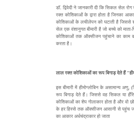
डॉ
.
द्विवेदी
ने
जानकारी
दी
कि
सिकल
सेल
रोग
रक्त
कोशिकाओं
के
द्वारा
होता
है
जिनका
आका
कोशिकाओं
के
लचीलेपन
को
घटाती
है
जिससे
सेल
एक
वंशानुगत
बीमारी
है
जो
बच्चे
को
माता
-
कोशिकाओं
तक
ऑक्सीजन
पहुंचाने
का
काम
करता
है।
लाल
रक्त
कोशिकाओं
का
रूप
बिगाड़
देते
हैं
"
ही
इस
बीमारी
में
हीमोग्लोबिन
के
असामान्य
अणु
, (
ज
रूप
बिगाड़
देते
हैं।
जिससे
वह
सिकल
या
हँस
कोशिकाओं
का
शेप
गोलाकार
होता
है
और
वो
छो
के
हर
हिस्से
तक
ऑक्सीजन
आसानी
से
पहुंच
ज
का
आकार
अर्धचंद्राकार
हो
जाता