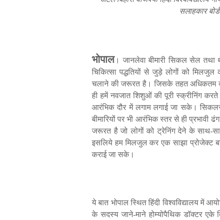
सलाहकार
बोर्ड
भोपाल
।
जानलेवा
बीमारी
सिकल
सेल
तथा
चिकित्सा
पद्धतियों
से
जुड़े
लोगों
को
मिलजुल
चलाने
की
जरूरत
है।
जिसके
तहत
अधिकतम
ही
हमें
नवजात
शिशुओं
की
पूरी
स्क्रीनिंग
करते
आरंभिक
दौर
में
लगाम
लगाई
जा
सके।
सिकल
बीमारियों
पर
भी
आरंभिक
स्तर
से
ही
प्रभावी
ढंग
जरूरत
है
जो
लोगों
को
ट्रेनिंग
देने
के
साथ
-
स
इसलिये
हम
मिलजुल
कर
एक
साझा
प्रोजेक्ट
ब
कराई
जा
सके।
ये
बात
भोपाल
स्थित
हिंदी
विश्वविद्यालय
में
आयो
के
सदस्य
जाने
-
माने
होम्योपैथिक
डॉक्टर
एके
द