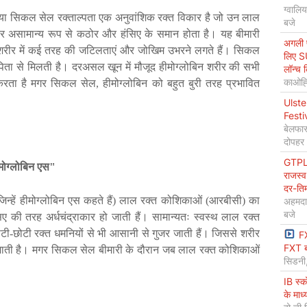
ग्वालि
या
सिकल
सेल
रक्ताल्पता
एक
अनुवांशिक
रक्त
विकार
है
जो
उन
लाल
बजे
र
असामान्य
रूप
से
कठोर
और
हंसिए
के
समान
होता
है।
यह
बीमारी
अगली प
शरीर
में
कई
तरह
की
जटिलताएं
और
जोखिम
उभरने
लगते
हैं।
सिकल
लिए S
पिता
से
मिलती
है।
दरअसल
खून
में
मौजूद
हीमोग्लोबिन
शरीर
की
सभी
लॉन्च 
काओह्स
करता
है
मगर
सिकल
सेल
,
हीमोग्लोबिन
को
बहुत
बुरी
तरह
प्रभावित
Ulste
Festi
बेलफास
दोपहर
GTPL 
मोग्लोबिन
एस
"
राजस्व
दर-ति
िन्हें
हीमोग्लोबिन
एस
कहते
हैं
)
लाल
रक्त
कोशिकाओं
(
आरबीसी
)
का
अहमदा
बजे
िए
की
तरह
अर्धचंद्राकार
हो
जाती
हैं।
सामान्यतः
स्वस्थ
लाल
रक्त
टी
-
छोटी
रक्त
धमनियों
से
भी
आसानी
से
गुजर
जाती
हैं।
जिससे
शरीर
F
FXT ब
ाती
है।
मगर
सिकल
सेल
बीमारी
के
दौरान
जब
लाल
रक्त
कोशिकाओं
सिडनी
IB स्
के माध