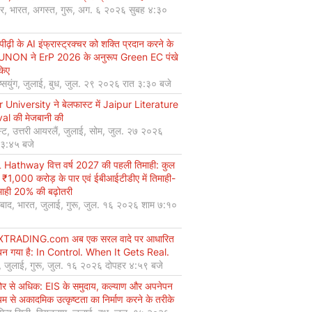
यर, भारत, अगस्त, गुरू, अग. ६ २०२६ सुबह ४:३०
ीढ़ी के AI इंफ्रास्ट्रक्चर को शक्ति प्रदान करने के
UNON ने ErP 2026 के अनुरूप Green EC पंखे
किए
ियुंग, जुलाई, बुध, जुल. २९ २०२६ रात ३:३० बजे
r University ने बेलफास्ट में Jaipur Literature
val की मेजबानी की
्ट, उत्तरी आयरलैं, जुलाई, सोम, जुल. २७ २०२६
 ३:४५ बजे
Hathway वित्त वर्ष 2027 की पहली तिमाही: कुल
 ₹1,000 करोड़ के पार एवं ईबीआईटीडीए में तिमाही-
माही 20% की बढ़ोतरी
बाद, भारत, जुलाई, गुरू, जुल. १६ २०२६ शाम ७:१०
XTRADING.com अब एक सरल वादे पर आधारित
न गया है: In Control. When It Gets Real.
, जुलाई, गुरू, जुल. १६ २०२६ दोपहर ४:५९ बजे
कोर से अधिक: EIS के समुदाय, कल्याण और अपनेपन
्यम से अकादमिक उत्कृष्टता का निर्माण करने के तरीके