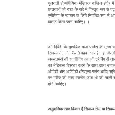
गुजराती
होम्योपैथिक
मेडिकल
कॉलेज
इंदौर
में
छात्राओं
को
रक्त
के
बारे
में
विस्तृत
रूप
से
पढ़
एनीमिया
के
उपचार
के
लिये
नियमित
रूप
से
आद
काउंट
किया
जाना
चाहिए।
।
डॉ
.
द्विवेदी
के
मुताबिक
मध्य
प्रदेश
के
मुख्य
र
सिकल
सेल
की
स्थिति
बेहद
गंभीर
है।
इन
क्षेत्रो
जरूरतमंदों
की
स्क्रीनिंग
तक
की
ट्रेनिंग
दी
जा
का
मेडिकल
चेकअप
करने
के
साथ
-
साथ
उनक
ओपीडी
और
आईपीडी
(
निशुल्क
पलंग
आदि
)
सुव
पर
मरीज
की
उच्च
स्तरीय
जांच
भी
की
जानी
होनी
चाहिए।
अनुवांशिक
रक्त
विकार
है
सिकल
सेल
या
सिक