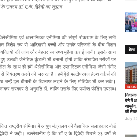
के
सदस्य
डॉ
.
ए
.
के
.
द्विवेदी
का
सुझाव
थैलेसीमिया
एवं
अप्लास्टिक
एनीमिया
की
संपूर्ण
रोकथाम
के
लिए
सभी
कर
विशेष
रुप
से
आदिवासी
बच्चों
और
उनके
परिजनों
के
बीच
मिशन
हेल्थ
व्यक्तियों
की
जांच
और
बेहतर
स्वास्थ्य
मुहैया
कराई
जायें।
इसके
साथ
हुए
उसकी
जेनेटिक
कुंडली
भी
बनानी
होगी
ताकि
संभावित
मरीजों
पर
सेल
के
साथ
ही
हमें
थैलेसीमिया
और
एप्लास्टिक
एनीमिया
जैसी
गंभीर
से
नियंत्रण
करने
की
जरूरत
है।
हमें
ऐसे
मल्टीपरपज
हेल्थ
वर्कर्स
की
ाथ
उन्हें
इस
बीमारी
के
खिलाफ
लड़ने
के
लिए
मोटिवेट
भी
कर
सकें।
BUSIN
नाकर
सरकार
से
अनुमति
लें
,
ताकि
उसके
लिए
पर्याप्त
फंडिंग
उपलब्ध
निवारक 
देने में
आयुर्वेद
की तैया
July 2
जित
राष्ट्रीय
सेमिनार
में
आयुष
मंत्रालय
की
वैज्ञानिक
सलाहकार
बोर्ड
्विवेदी
ने
कही।
उल्लेखनीय
है
कि
डॉ
ए
के
द्विवेदी
पिछले
२३
वर्षों
से