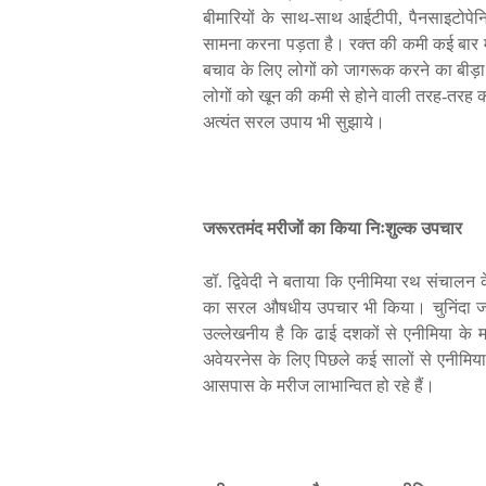
बीमारियों
के
साथ
-
साथ
आईटीपी
,
पैनसाइटोपेन
सामना
करना
पड़ता
है।
रक्त
की
कमी
कई
बार
बचाव
के
लिए
लोगों
को
जागरूक
करने
का
बीड़ा
लोगों
को
खून
की
कमी
से
होने
वाली
तरह
-
तरह
अत्यंत
सरल
उपाय
भी
सुझाये।
जरूरतमंद
मरीजों
का
किया
निःशुल्क
उपचार
डॉ
.
द्विवेदी
ने
बताया
कि
एनीमिया
रथ
संचालन
का
सरल
औषधीय
उपचार
भी
किया।
चुनिंदा
ज
उल्लेखनीय
है
कि
ढाई
दशकों
से
एनीमिया
के
म
अवेयरनेस
के
लिए
पिछले
कई
सालों
से
एनीमिया
आसपास
के
मरीज
लाभान्वित
हो
रहे
हैं।