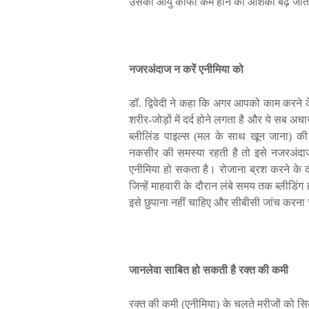
उसकी
आयु
काफी
कम
होने
की
आशंका
बढ़
जात
नजरअंदाज
न
करें
एनीमिया
को
डॉ
.
द्विवेदी
ने
कहा
कि
अगर
आपको
काम
करने
शरीर
-
जोड़ों
में
दर्द
होने
लगता
है
और
ये
सब
अचा
ब्लीलिंड
पाइल्स
(
मल
के
साथ
खून
जाना
)
की
नकसीर
की
समस्या
रहती
है
तो
इसे
नजरअंदा
एनीमिया
हो
सकता
है।
रोजाना
ब्रश
करने
के
द
जिन्हें
माहवारी
के
दौरान
लंबे
समय
तक
ब्लीडिंग
इसे
छुपाना
नहीं
चाहिए
और
सीबीसी
जांच
करना
जानलेवा
साबित
हो
सकती
है
रक्त
की
कमी
रक्त
की
कमी
(
एनीमिया
)
के
चलते
मरीजों
को
स