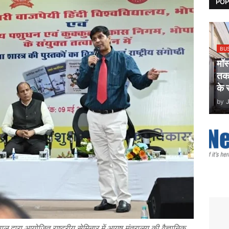
POP
BU
मॉ
तकन
के 
by
पाल
द्वारा
आयोजित
राष्ट्रीय
सेमिनार
में
आयुष
मंत्रालय
की
वैज्ञानिक