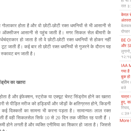
हो ची 
रात ३
केरल 
अंतररा
बेलफास
प
गोलाकार
होता
है
और
वो
छोटी
-
छोटी
रक्त
धमनियों
से
भी
आसानी
से
दोपहर
क
ऑक्सीजन
आसानी
से
पहुंच
जाती
है।
मगर
सिकल
सेल
बीमारी
के
र्धचंद्राकार
हो
जाता
है
तो
वे
छोटी
-
छोटी
रक्त
धमनियों
से
होकर
नहीं
BE OP
और SDG
न
टूट
जाती
हैं।
कई
बार
तो
छोटी
रक्त
धमनियों
से
गुजरने
के
दौरान
यह
लुगानो
रुकावट
बन
जाती
है।
१२:१६
IAA M
गया है
बुक हो 
बर्लिन
ंड्रोम
का
खतरा
बजे
यात्रा
होता
है
और
इंफेक्शन
,
स्ट्रोक
या
एक्यूट
चेस्ट
सिंड्रोम
होने
का
खतरा
हुए, 
ारी
से
पीड़ित
मरीज
को
हड्डियों
और
जोड़ों
के
क्षतिग्रस्त
होने
,
किडनी
रियाद
ी
कई
दिक्कतों
का
सामना
भी
करना
पड़ता
है।
सामान्यतः
लाल
रक्त
८:३७ 
ती
हैं
वही
सिकलसेल
सिर्फ
10
से
20
दिन
तक
जीवित
रह
पाती
हैं
।
More
कमी
होने
लगती
है
और
व्यक्ति
एनीमिया
का
शिकार
हो
जाता
है।
जिससे