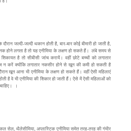
ी
है।
के
दौरान
जल्दी
-
जल्दी
थकान
होती
है
,
बार
-
बार
कोई
बीमारी
हो
जाती
है
,
नक
होने
लगता
है
तो
यह
एनीमिया
के
लक्षण
हो
सकते
हैं।
लंबे
समय
से
शिकायत
है
तो
सीबीसी
जांच
करायें।
वहीं
छोटे
बच्चों
को
लगातार
ज
न
करें
क्योंकि
लगातार
नकसीर
होने
से
खून
की
कमी
हो
सकती
है
ौरान
खून
आना
भी
एनीमिया
के
लक्षण
हो
सकते
हैं।
वहीं
ऐसी
महिलाएं
होती
है
वे
भी
एनीमिया
की
शिकार
हो
जाती
हैं।
ऐसे
में
ऐसी
महिलाओं
को
चाहिए।
।
िकल
सेल
,
थैलेसीमिया
,
अप्लास्टिक
एनीमिया
समेत
तरह
-
तरह
की
गंभीर