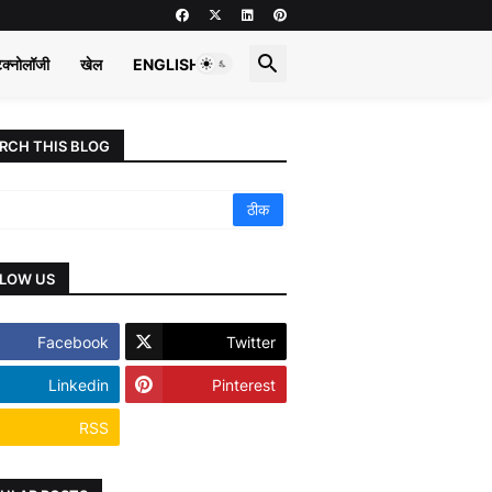
ेक्नोलॉजी
खेल
ENGLISH
RCH THIS BLOG
LOW US
Facebook
Twitter
Linkedin
Pinterest
RSS