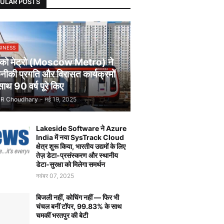
ULAR POSTS
SINESS
स्को मेट्रो (Moscow Metro) ने
ीकी प्रगति और विरासत कार्यक्रमों
साथ 90 वर्ष पूरे किए
JR Choudhary
-
मई 19, 2025
Lakeside Software ने Azure
India में नया SysTrack Cloud
क्षेत्र शुरू किया, भारतीय उद्यमों के लिए
तेज़ डेटा-प्रसंस्करण और स्थानीय
डेटा-सुरक्षा को मिलेगा समर्थन
नवंबर 07, 2025
बिजली नहीं, कोचिंग नहीं — फिर भी
चंचल बनीं टॉपर, 99.83% के साथ
चमकीं भरतपुर की बेटी