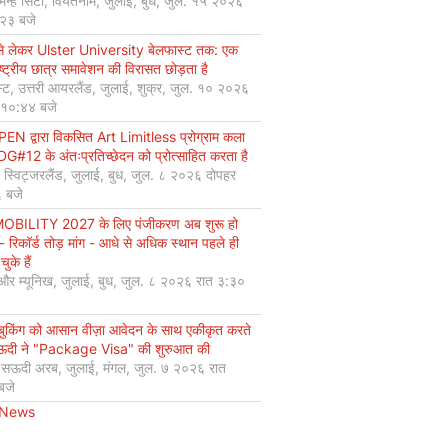
मिन्ह सिटी, वियतनाम, जुलाई, बुध, जुल. १५ २०२६
:२३ बजे
से लेकर Ulster University बेलफास्ट तक: एक
ष्ट्रीय छात्र समावेशन की विरासत छोड़ता है
्ट, उत्तरी आयरलैंड, जुलाई, शुक्र, जुल. १० २०२६
 १०:४४ बजे
EN द्वारा विकसित Art Limitless प्रोग्राम कला
#12 के अंतःप्रतिच्छेदन को प्रोत्साहित करता है
, स्विट्जरलैंड, जुलाई, बुध, जुल. ८ २०२६ दोपहर
 बजे
OBILITY 2027 के लिए पंजीकरण अब शुरू हो
 - रिकॉर्ड तोड़ मांग - आधे से अधिक स्थान पहले ही
चुके हैं
 और म्यूनिख, जुलाई, बुध, जुल. ८ २०२६ रात ३:३०
 बुकिंग को आसान वीज़ा आवेदन के साथ एकीकृत करते
सऊदी ने "Package Visa" की शुरुआत की
, सऊदी अरब, जुलाई, मंगल, जुल. ७ २०२६ रात
बजे
 News