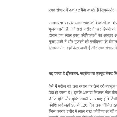
रक्त
संचार
में
रुकावट
पैदा
करती
है
सिकलसेल
सामान्यतः
स्वस्थ
लाल
रक्त
कोशिकाओं
का
शे
गुजर
जाती
हैं।
जिससे
शरीर
के
हर
हिस्से
त
दौरान
जब
लाल
रक्त
कोशिकाओं
का
आकार
अ
गुजर
पाती
हैं
और
गुजरने
की
प्रक्रिया
के
दौरा
सिकल
सेल
वहीं
फंस
जाती
है
और
रक्त
संचार
में
बढ़
जाता
है
इंफेक्शन
,
स्ट्रोक
या
एक्यूट
चेस्ट
सि
ऐसे
में
मरीज
को
उस
स्थान
पर
तेज
दर्द
महसूस
पैदा
हो
जाता
है।
इसके
अलावा
सिकल
सेल
बीम
डैमेज
होने
और
दृष्टि
संबंधी
समस्याएं
होने
जैस
कोशिकाएं
जहां
90
से
120
दिन
तक
जीवित
रह
जिस
कारण
शरीर
में
लाल
रक्त
कोशिकाओं
की