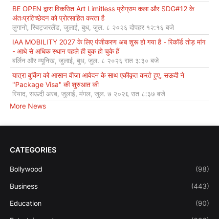
BE OPEN द्वारा विकसित Art Limitless प्रोग्राम कला और SDG#12 के
अंतःप्रतिच्छेदन को प्रोत्साहित करता है
लुगानो, स्विट्जरलैंड, जुलाई, बुध, जुल. ८ २०२६ दोपहर १२:१६ बजे
IAA MOBILITY 2027 के लिए पंजीकरण अब शुरू हो गया है - रिकॉर्ड तोड़ मांग
- आधे से अधिक स्थान पहले ही बुक हो चुके हैं
बर्लिन और म्यूनिख, जुलाई, बुध, जुल. ८ २०२६ रात ३:३० बजे
यात्रा बुकिंग को आसान वीज़ा आवेदन के साथ एकीकृत करते हुए, सऊदी ने
"Package Visa" की शुरुआत की
रियाद, सऊदी अरब, जुलाई, मंगल, जुल. ७ २०२६ रात ८:३७ बजे
More News
CATEGORIES
Bollywood
(98)
Business
(443)
Education
(90)