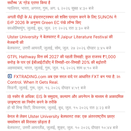
सर्वोच्च 'A' ग्रेड प्राप्त किया है
ग्वालियर, भारत, अगस्त, गुरू, अग. ६ २०२६ सुबह ४:३० बजे
अगली पीढ़ी के AI इंफ्रास्ट्रक्चर को शक्ति प्रदान करने के लिए SUNON ने
ErP 2026 के अनुरूप Green EC पंखे लॉन्च किए
काओह्सियुंग, जुलाई, बुध, जुल. २९ २०२६ रात ३:३० बजे
Ulster University ने बेलफास्ट में Jaipur Literature Festival की
मेजबानी की
बेलफास्ट, उत्तरी आयरलैं, जुलाई, सोम, जुल. २७ २०२६ दोपहर ३:४५ बजे
GTPL Hathway वित्त वर्ष 2027 की पहली तिमाही: कुल राजस्व ₹1,000
करोड़ के पार एवं ईबीआईटीडीए में तिमाही-दर-तिमाही 20% की बढ़ोतरी
अहमदाबाद, भारत, जुलाई, गुरू, जुल. १६ २०२६ शाम ७:१० बजे
FXTRADING.com अब एक सरल वादे पर आधारित FXT बन गया है: In
Control. When It Gets Real.
सिडनी, जुलाई, गुरू, जुल. १६ २०२६ दोपहर ४:५९ बजे
IB स्कोर से अधिक: EIS के समुदाय, कल्याण और अपनेपन के माध्यम से अकादमिक
उत्कृष्टता का निर्माण करने के तरीके
हो ची मिन्ह सिटी, वियतनाम, जुलाई, बुध, जुल. १५ २०२६ रात ३:२३ बजे
केरल से लेकर Ulster University बेलफास्ट तक: एक अंतरराष्ट्रीय छात्र
समावेशन की विरासत छोड़ता है
बेलफास्ट, उत्तरी आयरलैंड, जुलाई, शुक्र, जुल. १० २०२६ दोपहर १०:४४ बजे