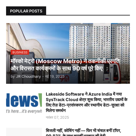
POPULAR POSTS
BUSINESS
मॉस्को मेट्रो (Moscow Metro) ने तकनीकी प्रगति
और विरासत कार्यक्रमों के साथ 90 वर्ष पूरे किए
by
JR Choudhary
-
मई 19, 2025
Lakeside Software ने Azure India में नया
SysTrack Cloud क्षेत्र शुरू किया, भारतीय उद्यमों के
लिए तेज़ डेटा-प्रसंस्करण और स्थानीय डेटा-सुरक्षा को
मिलेगा समर्थन
नवंबर 07, 2025
बिजली नहीं, कोचिंग नहीं — फिर भी चंचल बनीं टॉपर,
99.83% के साथ चमकीं भरतपुर की बेटी