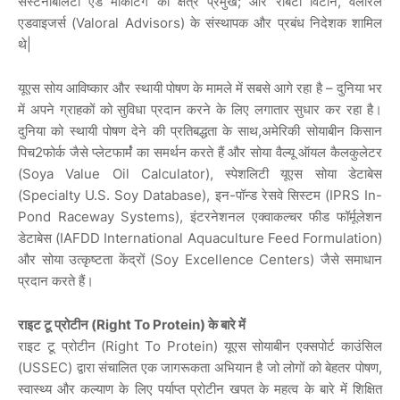
सस्टेनेबिलिटी एंड मार्केटिंग की क्षेत्र प्रमुख; और रॉबर्टो विटोन, वेलोरल
एडवाइजर्स (Valoral Advisors) के संस्थापक और प्रबंध निदेशक शामिल
थे|
यूएस सोय आविष्कार और स्थायी पोषण के मामले में सबसे आगे रहा है – दुनिया भर
में अपने ग्राहकों को सुविधा प्रदान करने के लिए लगातार सुधार कर रहा है।
दुनिया को स्थायी पोषण देने की प्रतिबद्धता के साथ,अमेरिकी सोयाबीन किसान
पिच2फोर्क जैसे प्लेटफार्मंं का समर्थन करते हैं और सोया वैल्यू ऑयल कैलकुलेटर
(Soya Value Oil Calculator), स्पेशलिटी यूएस सोया डेटाबेस
(Specialty U.S. Soy Database), इन-पॉन्ड रेसवे सिस्टम (IPRS In-
Pond Raceway Systems), इंटरनेशनल एक्वाकल्चर फीड फॉर्मूलेशन
डेटाबेस (IAFDD International Aquaculture Feed Formulation)
और सोया उत्कृष्टता केंद्रों (Soy Excellence Centers) जैसे समाधान
प्रदान करते हैं।
राइट टू प्रोटीन (Right To Protein) के बारे में
राइट टू प्रोटीन (Right To Protein) यूएस सोयाबीन एक्सपोर्ट काउंसिल
(USSEC) द्वारा संचालित एक जागरूकता अभियान है जो लोगों को बेहतर पोषण,
स्वास्थ्य और कल्याण के लिए पर्याप्त प्रोटीन खपत के महत्व के बारे में शिक्षित