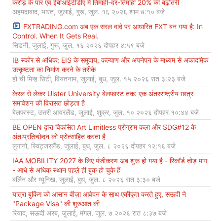
करोड़ के पार एवं ईबीआईटीडीए में तिमाही-दर-तिमाही 20% की बढ़ोतरी
अहमदाबाद, भारत, जुलाई, गुरू, जुल. १६ २०२६ शाम ७:१० बजे
FXTRADING.com अब एक सरल वादे पर आधारित FXT बन गया है: In
Control. When It Gets Real.
सिडनी, जुलाई, गुरू, जुल. १६ २०२६ दोपहर ४:५९ बजे
IB स्कोर से अधिक: EIS के समुदाय, कल्याण और अपनेपन के माध्यम से अकादमिक
उत्कृष्टता का निर्माण करने के तरीके
हो ची मिन्ह सिटी, वियतनाम, जुलाई, बुध, जुल. १५ २०२६ रात ३:२३ बजे
केरल से लेकर Ulster University बेलफास्ट तक: एक अंतरराष्ट्रीय छात्र
समावेशन की विरासत छोड़ता है
बेलफास्ट, उत्तरी आयरलैंड, जुलाई, शुक्र, जुल. १० २०२६ दोपहर १०:४४ बजे
BE OPEN द्वारा विकसित Art Limitless प्रोग्राम कला और SDG#12 के
अंतःप्रतिच्छेदन को प्रोत्साहित करता है
लुगानो, स्विट्जरलैंड, जुलाई, बुध, जुल. ८ २०२६ दोपहर १२:१६ बजे
IAA MOBILITY 2027 के लिए पंजीकरण अब शुरू हो गया है - रिकॉर्ड तोड़ मांग
- आधे से अधिक स्थान पहले ही बुक हो चुके हैं
बर्लिन और म्यूनिख, जुलाई, बुध, जुल. ८ २०२६ रात ३:३० बजे
यात्रा बुकिंग को आसान वीज़ा आवेदन के साथ एकीकृत करते हुए, सऊदी ने
"Package Visa" की शुरुआत की
रियाद, सऊदी अरब, जुलाई, मंगल, जुल. ७ २०२६ रात ८:३७ बजे