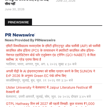
June 23, 2026
सीमा नहीं
June 30, 2026
PRNEWSWIRE
News Provided By PRNewswire
एमिटी विश्वविद्यालय मध्यप्रदेश के एमिटी इंस्टिट्यूट ऑफ़ फार्मेसी (AIP) को फार्मेसी
काउंसिल ऑफ इंडिया (PCI) के तत्वावधान में क़्वालिटी काउंसिल ऑफ इंडिया-
नेशनल एक्रेडिटेशन बोर्ड फॉर एजुकेशन एंड ट्रेनिंग (QCI-NABET) से मिला
सर्वोच्च 'A' ग्रेड प्राप्त किया है
ग्वालियर, भारत, अगस्त, गुरू, अग. ६ २०२६ सुबह ४:३० बजे
अगली पीढ़ी के AI इंफ्रास्ट्रक्चर को शक्ति प्रदान करने के लिए SUNON ने
ErP 2026 के अनुरूप Green EC पंखे लॉन्च किए
काओह्सियुंग, जुलाई, बुध, जुल. २९ २०२६ रात ३:३० बजे
Ulster University ने बेलफास्ट में Jaipur Literature Festival की
मेजबानी की
बेलफास्ट, उत्तरी आयरलैं, जुलाई, सोम, जुल. २७ २०२६ दोपहर ३:४५ बजे
GTPL Hathway वित्त वर्ष 2027 की पहली तिमाही: कुल राजस्व ₹1,000