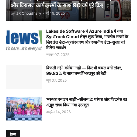
और विरासत कार्यक्रमों के साथ 90 वर्ष पूरे किए
by
JR Choudhary
-
मई 19, 2025
Lakeside Software ने Azure India में नया
SysTrack Cloud क्षेत्र शुरू किया, भारतीय उद्यमों के
लिए तेज़ डेटा-प्रसंस्करण और स्थानीय डेटा-सुरक्षा को
मिलेगा समर्थन
नवंबर 07, 2025
बिजली नहीं, कोचिंग नहीं — फिर भी चंचल बनीं टॉपर,
99.83% के साथ चमकीं भरतपुर की बेटी
जून 07, 2025
‘मरुधरा रन इन साड़ी’–सीज़न 2: परंपरा और फिटनेस का
अद्भुत संगम किया गया प्रस्तुत
अप्रैल 14, 2026
हेल्थ