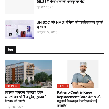
99.83% के साथ चमकीं भरतपुर की बेटी
जून 07, 2025
UNISOC और HMD: नोकिया फीचर फोन के नए युग की
शुरुआत
अक्टूबर 10, 2025
हेल्थ
BUSINESS
HEALTH
निवारक चिकित्सा को बढ़ावा देने में
Patient-Centric Knee
अग्रणी बना जोगी आयुर्वेद, गुजरात में
Replacement Care के साथ डॉ.
विस्तार की तैयारी
मनु शर्मा ने वडोदरा में हासिल की नई
उपलब्धि
July 29, 2026