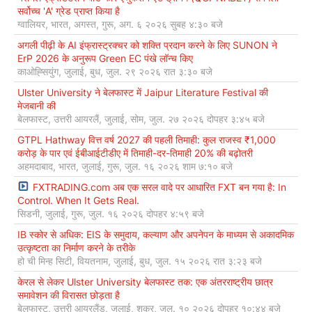
सर्वोच्च 'A' ग्रेड प्राप्त किया है
ग्वालियर, भारत, अगस्त, गुरू, अग. ६ २०२६ सुबह ४:३० बजे
अगली पीढ़ी के AI इंफ्रास्ट्रक्चर को शक्ति प्रदान करने के लिए SUNON ने
ErP 2026 के अनुरूप Green EC पंखे लॉन्च किए
काओह्सियुंग, जुलाई, बुध, जुल. २९ २०२६ रात ३:३० बजे
Ulster University ने बेलफास्ट में Jaipur Literature Festival की
मेजबानी की
बेलफास्ट, उत्तरी आयरलैं, जुलाई, सोम, जुल. २७ २०२६ दोपहर ३:४५ बजे
GTPL Hathway वित्त वर्ष 2027 की पहली तिमाही: कुल राजस्व ₹1,000
करोड़ के पार एवं ईबीआईटीडीए में तिमाही-दर-तिमाही 20% की बढ़ोतरी
अहमदाबाद, भारत, जुलाई, गुरू, जुल. १६ २०२६ शाम ७:१० बजे
FXTRADING.com अब एक सरल वादे पर आधारित FXT बन गया है: In
Control. When It Gets Real.
सिडनी, जुलाई, गुरू, जुल. १६ २०२६ दोपहर ४:५९ बजे
IB स्कोर से अधिक: EIS के समुदाय, कल्याण और अपनेपन के माध्यम से अकादमिक
उत्कृष्टता का निर्माण करने के तरीके
हो ची मिन्ह सिटी, वियतनाम, जुलाई, बुध, जुल. १५ २०२६ रात ३:२३ बजे
केरल से लेकर Ulster University बेलफास्ट तक: एक अंतरराष्ट्रीय छात्र
समावेशन की विरासत छोड़ता है
बेलफास्ट, उत्तरी आयरलैंड, जुलाई, शुक्र, जुल. १० २०२६ दोपहर १०:४४ बजे