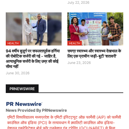
July 22, 2026
HEALTH
HEALTH
94 वर्षीय बुज़ुर्ग पर सफलतापूर्वक हर्निया
समग्र स्वास्थ्य और स्वास्थ्य देखभाल के
की रोबोटिक सर्जरी की गई - जाहिर है,
लिए एक प्राचीन जड़ी-बूटी 'शतावरी'
अत्याधुनिक सर्जरी के लिए उम्र की कोई
June 23, 2026
सीमा नहीं
June 30, 2026
PRNEWSWIRE
News Provided By PRNewswire
एमिटी विश्वविद्यालय मध्यप्रदेश के एमिटी इंस्टिट्यूट ऑफ़ फार्मेसी (AIP) को फार्मेसी
काउंसिल ऑफ इंडिया (PCI) के तत्वावधान में क़्वालिटी काउंसिल ऑफ इंडिया-
नेशनल एक्रेडिटेशन बोर्ड फॉर एजुकेशन एंड ट्रेनिंग (QCI-NABET) से मिला