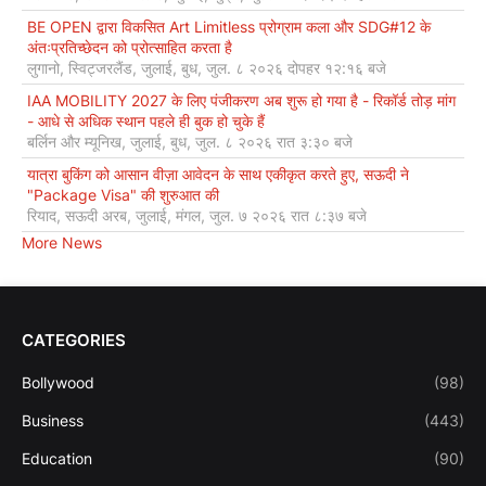
BE OPEN द्वारा विकसित Art Limitless प्रोग्राम कला और SDG#12 के
अंतःप्रतिच्छेदन को प्रोत्साहित करता है
लुगानो, स्विट्जरलैंड, जुलाई, बुध, जुल. ८ २०२६ दोपहर १२:१६ बजे
IAA MOBILITY 2027 के लिए पंजीकरण अब शुरू हो गया है - रिकॉर्ड तोड़ मांग
- आधे से अधिक स्थान पहले ही बुक हो चुके हैं
बर्लिन और म्यूनिख, जुलाई, बुध, जुल. ८ २०२६ रात ३:३० बजे
यात्रा बुकिंग को आसान वीज़ा आवेदन के साथ एकीकृत करते हुए, सऊदी ने
"Package Visa" की शुरुआत की
रियाद, सऊदी अरब, जुलाई, मंगल, जुल. ७ २०२६ रात ८:३७ बजे
More News
CATEGORIES
Bollywood
(98)
Business
(443)
Education
(90)