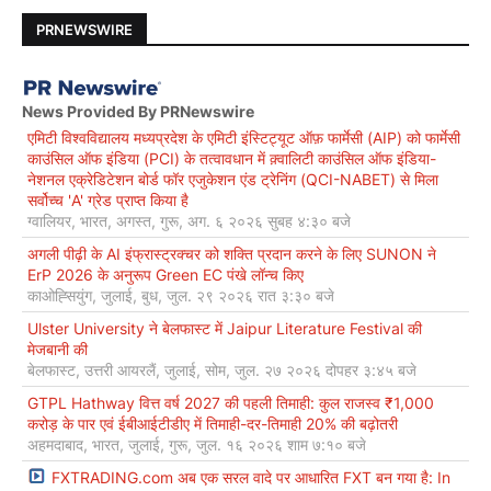
PRNEWSWIRE
News Provided By PRNewswire
एमिटी विश्वविद्यालय मध्यप्रदेश के एमिटी इंस्टिट्यूट ऑफ़ फार्मेसी (AIP) को फार्मेसी
काउंसिल ऑफ इंडिया (PCI) के तत्वावधान में क़्वालिटी काउंसिल ऑफ इंडिया-
नेशनल एक्रेडिटेशन बोर्ड फॉर एजुकेशन एंड ट्रेनिंग (QCI-NABET) से मिला
सर्वोच्च 'A' ग्रेड प्राप्त किया है
ग्वालियर, भारत, अगस्त, गुरू, अग. ६ २०२६ सुबह ४:३० बजे
अगली पीढ़ी के AI इंफ्रास्ट्रक्चर को शक्ति प्रदान करने के लिए SUNON ने
ErP 2026 के अनुरूप Green EC पंखे लॉन्च किए
काओह्सियुंग, जुलाई, बुध, जुल. २९ २०२६ रात ३:३० बजे
Ulster University ने बेलफास्ट में Jaipur Literature Festival की
मेजबानी की
बेलफास्ट, उत्तरी आयरलैं, जुलाई, सोम, जुल. २७ २०२६ दोपहर ३:४५ बजे
GTPL Hathway वित्त वर्ष 2027 की पहली तिमाही: कुल राजस्व ₹1,000
करोड़ के पार एवं ईबीआईटीडीए में तिमाही-दर-तिमाही 20% की बढ़ोतरी
अहमदाबाद, भारत, जुलाई, गुरू, जुल. १६ २०२६ शाम ७:१० बजे
FXTRADING.com अब एक सरल वादे पर आधारित FXT बन गया है: In