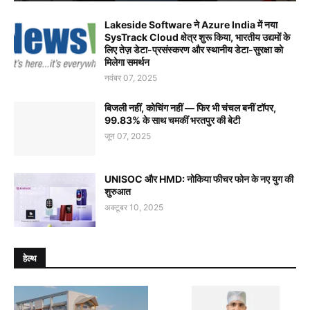
Lakeside Software ने Azure India में नया
SysTrack Cloud क्षेत्र शुरू किया, भारतीय उद्यमों के
लिए तेज़ डेटा-प्रसंस्करण और स्थानीय डेटा-सुरक्षा को
मिलेगा समर्थन
नवंबर 07, 2025
बिजली नहीं, कोचिंग नहीं — फिर भी चंचल बनीं टॉपर,
99.83% के साथ चमकीं भरतपुर की बेटी
जून 07, 2025
UNISOC और HMD: नोकिया फीचर फोन के नए युग की
शुरुआत
अक्टूबर 10, 2025
हेल्थ