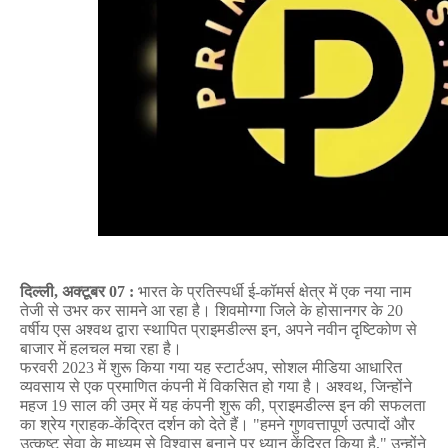
दिल्ली
,
अक्टूबर
07 :
भारत के प्रतिस्पर्धी ई-कॉमर्स क्षेत्र में एक नया नाम
तेजी से उभर कर सामने आ रहा है। शिवमोग्गा जिले के होसानगर के
20
वर्षीय एस अश्वथ द्वारा स्थापित प्राइमडील्स इन
,
अपने नवीन दृष्टिकोण से
बाजार में हलचल मचा रहा है।
फरवरी
2023
में शुरू किया गया यह स्टार्टअप
,
सोशल मीडिया आधारित
व्यवसाय से एक प्रमाणित कंपनी में विकसित हो गया है। अश्वथ
,
जिन्होंने
महज
19
साल की उम्र में यह कंपनी शुरू की
,
प्राइमडील्स इन की सफलता
का श्रेय ग्राहक-केंद्रित दर्शन को देते हैं। "हमने गुणवत्तापूर्ण उत्पादों और
उत्कृष्ट सेवा के माध्यम से विश्वास बनाने पर ध्यान केंद्रित किया है
,"
उन्होंने