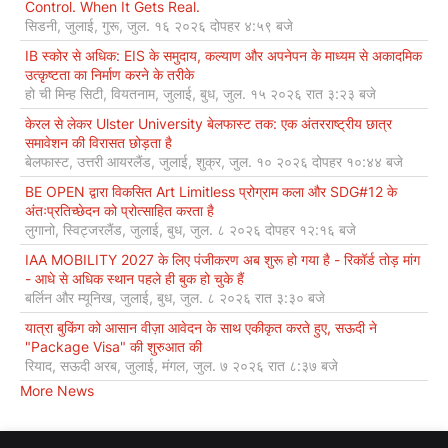
Control. When It Gets Real.
सिडनी, जुलाई, गुरू, जुल. १६ २०२६ दोपहर ४:५९ बजे
IB स्कोर से अधिक: EIS के समुदाय, कल्याण और अपनेपन के माध्यम से अकादमिक
उत्कृष्टता का निर्माण करने के तरीके
हो ची मिन्ह सिटी, वियतनाम, जुलाई, बुध, जुल. १५ २०२६ रात ३:२३ बजे
केरल से लेकर Ulster University बेलफास्ट तक: एक अंतरराष्ट्रीय छात्र
समावेशन की विरासत छोड़ता है
बेलफास्ट, उत्तरी आयरलैंड, जुलाई, शुक्र, जुल. १० २०२६ दोपहर १०:४४ बजे
BE OPEN द्वारा विकसित Art Limitless प्रोग्राम कला और SDG#12 के
अंतःप्रतिच्छेदन को प्रोत्साहित करता है
लुगानो, स्विट्जरलैंड, जुलाई, बुध, जुल. ८ २०२६ दोपहर १२:१६ बजे
IAA MOBILITY 2027 के लिए पंजीकरण अब शुरू हो गया है - रिकॉर्ड तोड़ मांग
- आधे से अधिक स्थान पहले ही बुक हो चुके हैं
बर्लिन और म्यूनिख, जुलाई, बुध, जुल. ८ २०२६ रात ३:३० बजे
यात्रा बुकिंग को आसान वीज़ा आवेदन के साथ एकीकृत करते हुए, सऊदी ने
"Package Visa" की शुरुआत की
रियाद, सऊदी अरब, जुलाई, मंगल, जुल. ७ २०२६ रात ८:३७ बजे
More News