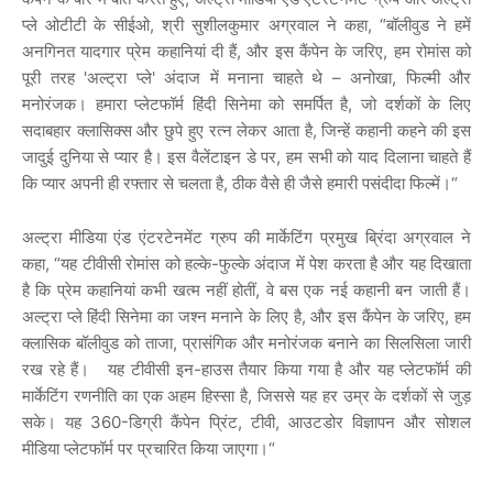
प्ले
ओटीटी
के
सीईओ
,
श्री
सुशीलकुमार
अग्रवाल
ने
कहा
, “
बॉलीवुड
ने
हमें
अनगिनत
यादगार
प्रेम
कहानियां
दी
हैं
,
और
इस
कैंपेन
के
जरिए
,
हम
रोमांस
को
पूरी
तरह
'
अल्ट्रा
प्ले
'
अंदाज
में
मनाना
चाहते
थे
–
अनोखा
,
फिल्मी
और
मनोरंजक।
हमारा
प्लेटफॉर्म
हिंदी
सिनेमा
को
समर्पित
है
,
जो
दर्शकों
के
लिए
सदाबहार
क्लासिक्स
और
छुपे
हुए
रत्न
लेकर
आता
है
,
जिन्हें
कहानी
कहने
की
इस
जादुई
दुनिया
से
प्यार
है।
इस
वैलेंटाइन
डे
पर
,
हम
सभी
को
याद
दिलाना
चाहते
हैं
कि
प्यार
अपनी
ही
रफ्तार
से
चलता
है
,
ठीक
वैसे
ही
जैसे
हमारी
पसंदीदा
फिल्में।
“
अल्ट्रा
मीडिया
एंड
एंटरटेनमेंट
ग्रुप
की
मार्केटिंग
प्रमुख
ब्रिंदा
अग्रवाल
ने
कहा
, “
यह
टीवीसी
रोमांस
को
हल्के
-
फुल्के
अंदाज
में
पेश
करता
है
और
यह
दिखाता
है
कि
प्रेम
कहानियां
कभी
खत्म
नहीं
होतीं
,
वे
बस
एक
नई
कहानी
बन
जाती
हैं।
अल्ट्रा
प्ले
हिंदी
सिनेमा
का
जश्न
मनाने
के
लिए
है
,
और
इस
कैंपेन
के
जरिए
,
हम
क्लासिक
बॉलीवुड
को
ताजा
,
प्रासंगिक
और
मनोरंजक
बनाने
का
सिलसिला
जारी
रख
रहे
हैं।
यह
टीवीसी
इन
-
हाउस
तैयार
किया
गया
है
और
यह
प्लेटफॉर्म
की
मार्केटिंग
रणनीति
का
एक
अहम
हिस्सा
है
,
जिससे
यह
हर
उम्र
के
दर्शकों
से
जुड़
सके।
यह
360-
डिग्री
कैंपेन
प्रिंट
,
टीवी
,
आउटडोर
विज्ञापन
और
सोशल
मीडिया
प्लेटफॉर्म
पर
प्रचारित
किया
जाएगा।
“