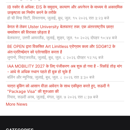
IB स्कोर से अधिक: EIS के समुदाय, कल्याण और अपनेपन के माध्यम से अकादमिक
उत्कृष्टता का निर्माण करने के तरीके
हो ची मिन्ह सिटी, वियतनाम, जुलाई, बुध, जुल. १५ २०२६ रात ३:२३ बजे
केरल से लेकर Ulster University बेलफास्ट तक: एक अंतरराष्ट्रीय छात्र
समावेशन की विरासत छोड़ता है
बेलफास्ट, उत्तरी आयरलैंड, जुलाई, शुक्र, जुल. १० २०२६ दोपहर १०:४४ बजे
BE OPEN द्वारा विकसित Art Limitless प्रोग्राम कला और SDG#12 के
अंतःप्रतिच्छेदन को प्रोत्साहित करता है
लुगानो, स्विट्जरलैंड, जुलाई, बुध, जुल. ८ २०२६ दोपहर १२:१६ बजे
IAA MOBILITY 2027 के लिए पंजीकरण अब शुरू हो गया है - रिकॉर्ड तोड़ मांग
- आधे से अधिक स्थान पहले ही बुक हो चुके हैं
बर्लिन और म्यूनिख, जुलाई, बुध, जुल. ८ २०२६ रात ३:३० बजे
यात्रा बुकिंग को आसान वीज़ा आवेदन के साथ एकीकृत करते हुए, सऊदी ने
"Package Visa" की शुरुआत की
रियाद, सऊदी अरब, जुलाई, मंगल, जुल. ७ २०२६ रात ८:३७ बजे
More News