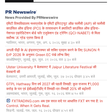
News Provided By PRNewswire
एमिटी विश्वविद्यालय मध्यप्रदेश के एमिटी इंस्टिट्यूट ऑफ़ फार्मेसी (AIP) को फार्मेसी
काउंसिल ऑफ इंडिया (PCI) के तत्वावधान में क़्वालिटी काउंसिल ऑफ इंडिया-
नेशनल एक्रेडिटेशन बोर्ड फॉर एजुकेशन एंड ट्रेनिंग (QCI-NABET) से मिला
सर्वोच्च 'A' ग्रेड प्राप्त किया है
ग्वालियर, भारत, अगस्त, गुरू, अग. ६ २०२६ सुबह ४:३० बजे
अगली पीढ़ी के AI इंफ्रास्ट्रक्चर को शक्ति प्रदान करने के लिए SUNON ने
ErP 2026 के अनुरूप Green EC पंखे लॉन्च किए
काओह्सियुंग, जुलाई, बुध, जुल. २९ २०२६ रात ३:३० बजे
Ulster University ने बेलफास्ट में Jaipur Literature Festival की
मेजबानी की
बेलफास्ट, उत्तरी आयरलैं, जुलाई, सोम, जुल. २७ २०२६ दोपहर ३:४५ बजे
GTPL Hathway वित्त वर्ष 2027 की पहली तिमाही: कुल राजस्व ₹1,000
करोड़ के पार एवं ईबीआईटीडीए में तिमाही-दर-तिमाही 20% की बढ़ोतरी
अहमदाबाद, भारत, जुलाई, गुरू, जुल. १६ २०२६ शाम ७:१० बजे
FXTRADING.com अब एक सरल वादे पर आधारित FXT बन गया है: In
Control. When It Gets Real.
सिडनी, जुलाई, गुरू, जुल. १६ २०२६ दोपहर ४:५९ बजे