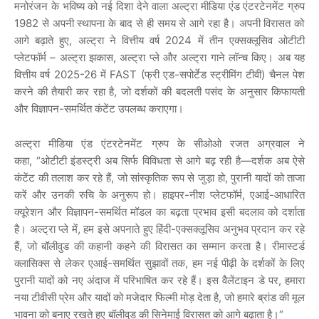
मनोरंजन
के
भविष्य
को
नई
दिशा
देने
वाला
अल्ट्रा
मीडिया
एंड
एंटरटेनमेंट
ग्रुप
1982
से
अपनी
स्थापना
के
बाद
से
ही
समय
से
आगे
रहा
है।
अपनी
विरासत
को
आगे
बढ़ाते
हुए
,
अल्ट्रा
ने
वित्तीय
वर्ष
2024
में
तीन
एक्सक्लूसिव
ओटीटी
प्लेटफॉर्म
–
अल्ट्रा
झकास
,
अल्ट्रा
प्ले
और
अल्ट्रा
गाने
लॉन्च
किए।
अब
यह
वित्तीय
वर्ष
2025-26
में
FAST (
फ्री
एड
-
सपोर्टेड
स्ट्रीमिंग
टीवी
)
चैनल
पेश
करने
की
तैयारी
कर
रहा
है
,
जो
दर्शकों
की
बदलती
पसंद
के
अनुसार
किफायती
और
विज्ञापन
-
समर्थित
कंटेंट
उपलब्ध
कराएगा।
अल्ट्रा
मीडिया
एंड
एंटरटेनमेंट
ग्रुप
के
सीओओ
रजत
अग्रवाल
ने
कहा
, “
ओटीटी
इंडस्ट्री
अब
सिर्फ
विविधता
से
आगे
बढ़
रही
है
—
दर्शक
अब
ऐसे
कंटेंट
की
तलाश
कर
रहे
हैं
,
जो
सांस्कृतिक
रूप
से
जुड़ा
हो
,
पुरानी
यादों
को
ताजा
करें
और
उनकी
रुचि
के
अनुरूप
हो।
हाइपर
-
नीश
प्लेटफॉर्म
,
एआई
-
आधारित
क्यूरेशन
और
विज्ञापन
-
समर्थित
मॉडल
का
बढ़ता
प्रभाव
इसी
बदलाव
को
दर्शाता
है।
अल्ट्रा
प्ले
में
,
हम
इसे
अपनाते
हुए
हिंदी
-
एक्सक्लूसिव
अनुभव
प्रदान
कर
रहे
हैं
,
जो
बॉलीवुड
की
कहानी
कहने
की
विरासत
का
सम्मान
करता
है।
रीमास्टर्ड
क्लासिक्स
से
लेकर
एआई
-
समर्थित
सुझावों
तक
,
हम
नई
पीढ़ी
के
दर्शकों
के
लिए
पुरानी
यादों
को
नए
अंदाज
में
परिभाषित
कर
रहे
हैं।
इस
वैलेंटाइन
डे
पर
,
हमारा
नया
टीवीसी
प्रेम
और
यादों
को
मजेदार
फिल्मी
मोड़
देता
है
,
जो
हमारे
ब्रांड
की
मूल
भावना
को
बनाए
रखते
हुए
बॉलीवुड
की
सिनेमाई
विरासत
को
आगे
बढ़ाता
है।
“