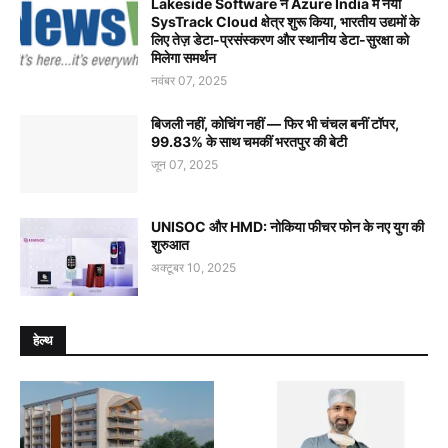
Lakeside Software ने Azure India में नया
SysTrack Cloud क्षेत्र शुरू किया, भारतीय उद्यमों के
लिए तेज़ डेटा-प्रसंस्करण और स्थानीय डेटा-सुरक्षा को
मिलेगा समर्थन
नवंबर 07, 2025
बिजली नहीं, कोचिंग नहीं — फिर भी चंचल बनीं टॉपर,
99.83% के साथ चमकीं भरतपुर की बेटी
जून 07, 2025
UNISOC और HMD: नोकिया फीचर फोन के नए युग की
शुरुआत
अक्टूबर 10, 2025
हेल्थ