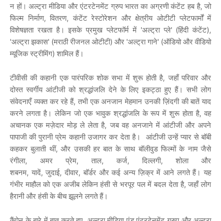
न
हों।
अल्ट्रा
मीडिया
और
एंटरटेनमेंट
ग्रुप
भारत
का
अग्रणी
कंटेंट
हब
है
,
जो
फिल्म
निर्माण
,
वितरण
,
कंटेंट
रेस्टोरेशन
और
क्षेत्रीय
ओटीटी
प्लेटफार्मों
में
विशेषज्ञता
रखता
है।
इसके
प्रमुख
प्लेटफॉर्म
में
'
अल्ट्रा
प्ले
' (
हिंदी
कंटेंट
),
'
अल्ट्रा
झकास
' (
मराठी
रीजनल
ओटीटी
)
और
'
अल्ट्रा
गाने
' (
ऑडियो
और
वीडियो
म्यूजिक
स्ट्रीमिंग
)
शामिल
हैं।
टीवीसी
की
कहानी
एक
पारंपरिक
शोक
सभा
में
शुरू
होती
है
,
जहाँ
परिवार
और
दोस्त
स्वर्गीय
आंटीजी
को
श्रद्धांजलि
देने
के
लिए
इकट्ठा
हुए
हैं।
सभी
लोग
संवेदनाएँ
व्यक्त
कर
रहे
हैं
,
तभी
एक
अनजान
मेहमान
उनकी
ज़िंदगी
की
बातें
याद
करने
लगता
है।
लेकिन
जो
एक
भावुक
श्रद्धांजलि
के
रूप
में
शुरू
होता
है
,
वह
अचानक
एक
मज़ेदार
मोड़
ले
लेता
है
,
जब
वह
अनजाने
में
आंटीजी
और
अपने
पापाजी
की
पुरानी
प्रेम
कहानी
उजागर
कर
देता
है।
आंटीजी
उन्हें
प्यार
से
बॉबी
कहकर
बुलाती
थीं
,
और
उसकी
हर
बात
के
साथ
बॉलीवुड
फिल्मों
के
नाम
जैसे
रंगीला
,
अमर
प्रेम
,
ताल
,
कर्ज
,
दिल्लगी
,
शोला
और
शबनम
,
यादें
,
जुदाई
,
दीवार
,
बॉर्डर
और
कई
अन्य
ज़िक्र
में
आने
लगते
हैं।
यह
गंभीर
माहौल
को
एक
अजीब
लेकिन
हंसी
से
भरपूर
पल
में
बदल
देता
है
,
जहाँ
लोग
हैरानी
और
हंसी
के
बीच
झूलने
लगते
हैं।
कैंपेन
के
बारे
में
बात
करते
हुए
,
अल्ट्रा
मीडिया
एंड
एंटरटेनमेंट
ग्रुप
और
अल्ट्रा