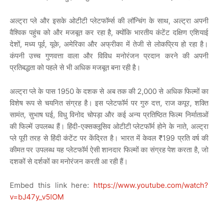
अल्ट्रा
प्ले
और
इसके
ओटीटी
प्लेटफॉर्म्स
की
लॉन्चिंग
के
साथ
,
अल्ट्रा
अपनी
वैश्विक
पहुंच
को
और
मजबूत
कर
रहा
है
,
क्योंकि
भारतीय
कंटेंट
दक्षिण
एशियाई
देशों
,
मध्य
पूर्व
,
यूके
,
अमेरिका
और
अफ्रीका
में
तेजी
से
लोकप्रिय
हो
रहा
है।
कंपनी
उच्च
गुणवत्ता
वाला
और
विविध
मनोरंजन
प्रदान
करने
की
अपनी
प्रतिबद्धता
को
पहले
से
भी
अधिक
मजबूत
बना
रही
है।
अल्ट्रा
प्ले
के
पास
1950
के
दशक
से
अब
तक
की
2,000
से
अधिक
फिल्मों
का
विशेष
रूप
से
चयनित
संग्रह
है।
इस
प्लेटफॉर्म
पर
गुरु
दत्त
,
राज
कपूर
,
शक्ति
सामंत
,
सुभाष
घई
,
विधु
विनोद
चोपड़ा
और
कई
अन्य
प्रतिष्ठित
फिल्म
निर्माताओं
की
फिल्में
उपलब्ध
हैं।
हिंदी
-
एक्सक्लूसिव
ओटीटी
प्लेटफॉर्म
होने
के
नाते
,
अल्ट्रा
प्ले
पूरी
तरह
से
हिंदी
कंटेंट
पर
केंद्रित
है।
भारत
में
केवल
₹199
प्रति
वर्ष
की
कीमत
पर
उपलब्ध
यह
प्लेटफॉर्म
ऐसी
शानदार
फिल्मों
का
संग्रह
पेश
करता
है
,
जो
दशकों
से
दर्शकों
का
मनोरंजन
करती
आ
रही
हैं।
Embed this link here:
https://www.youtube.com/watch?
v=bJ47y_v5IOM