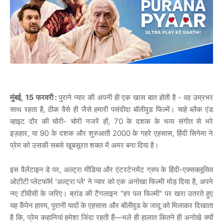
मुंबई, 15 फरवरी :
पुराने
प्यार
की
अपनी
ही
एक
खास
बात
होती
है
-
वह
उम्रभर
साथ
रहता
है
,
ठीक
वैसे
ही
जैसे
हमारी
पसंदीदा
बॉलीवुड
फिल्में।
चाहे
ब्लैक
एंड
व्हाइट
दौर
की
चोरी
-
चोरी
नजरें
हों
, 70
के
दशक
के
भव्य
संगीत
से
भरे
इज़हार
,
या
90
के
दशक
और
शुरुआती
2000
के
गहरे
एहसास
,
हिंदी
सिनेमा
ने
प्रेम
को
उसकी
सबसे
खूबसूरत
शक्ल
में
अमर
बना
दिया
है।
इस
वैलेंटाइन
डे
पर
,
अल्ट्रा
मीडिया
और
एंटरटेनमेंट
ग्रुप
के
हिंदी
-
एक्सक्लूसिव
ओटीटी
प्लेटफॉर्म
'
अल्ट्रा
प्ले
'
ने
प्यार
को
एक
अनोखा
फिल्मी
मोड़
दिया
है
,
अपने
नए
टीवीसी
के
जरिए।
ब्रांड
की
टैगलाइन
"
हर
पल
फिल्मी
"
पर
खरा
उतरते
हुए
यह
कैंपेन
हास्य
,
पुरानी
यादों
के
एहसास
और
बॉलीवुड
के
जादू
को
मिलाकर
दिखाता
है
कि
,
प्रेम
कहानियां
हमेशा
जिंदा
रहती
हैं
—
भले
ही
हालात
कितने
ही
अनोखे
क्यों