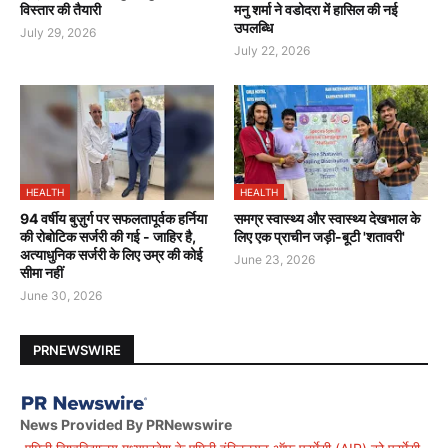
विस्तार की तैयारी
मनु शर्मा ने वडोदरा में हासिल की नई
उपलब्धि
July 29, 2026
July 22, 2026
HEALTH
HEALTH
94 वर्षीय बुज़ुर्ग पर सफलतापूर्वक हर्निया
समग्र स्वास्थ्य और स्वास्थ्य देखभाल के
की रोबोटिक सर्जरी की गई - जाहिर है,
लिए एक प्राचीन जड़ी-बूटी 'शतावरी'
अत्याधुनिक सर्जरी के लिए उम्र की कोई
June 23, 2026
सीमा नहीं
June 30, 2026
PRNEWSWIRE
News Provided By PRNewswire