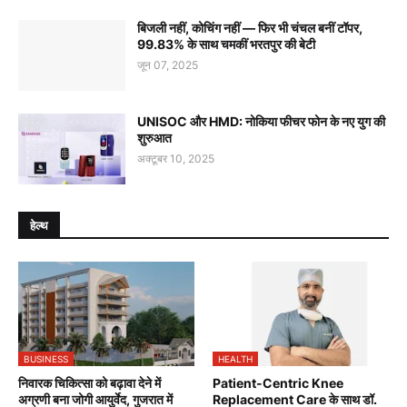
बिजली नहीं, कोचिंग नहीं — फिर भी चंचल बनीं टॉपर,
99.83% के साथ चमकीं भरतपुर की बेटी
जून 07, 2025
UNISOC और HMD: नोकिया फीचर फोन के नए युग की
शुरुआत
अक्टूबर 10, 2025
हेल्थ
BUSINESS
HEALTH
निवारक चिकित्सा को बढ़ावा देने में
Patient-Centric Knee
अग्रणी बना जोगी आयुर्वेद, गुजरात में
Replacement Care के साथ डॉ.