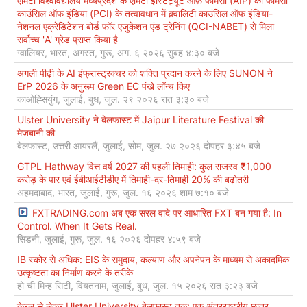
एमिटी विश्वविद्यालय मध्यप्रदेश के एमिटी इंस्टिट्यूट ऑफ़ फार्मेसी (AIP) को फार्मेसी
काउंसिल ऑफ इंडिया (PCI) के तत्वावधान में क़्वालिटी काउंसिल ऑफ इंडिया-
नेशनल एक्रेडिटेशन बोर्ड फॉर एजुकेशन एंड ट्रेनिंग (QCI-NABET) से मिला
सर्वोच्च 'A' ग्रेड प्राप्त किया है
ग्वालियर, भारत, अगस्त, गुरू, अग. ६ २०२६ सुबह ४:३० बजे
अगली पीढ़ी के AI इंफ्रास्ट्रक्चर को शक्ति प्रदान करने के लिए SUNON ने
ErP 2026 के अनुरूप Green EC पंखे लॉन्च किए
काओह्सियुंग, जुलाई, बुध, जुल. २९ २०२६ रात ३:३० बजे
Ulster University ने बेलफास्ट में Jaipur Literature Festival की
मेजबानी की
बेलफास्ट, उत्तरी आयरलैं, जुलाई, सोम, जुल. २७ २०२६ दोपहर ३:४५ बजे
GTPL Hathway वित्त वर्ष 2027 की पहली तिमाही: कुल राजस्व ₹1,000
करोड़ के पार एवं ईबीआईटीडीए में तिमाही-दर-तिमाही 20% की बढ़ोतरी
अहमदाबाद, भारत, जुलाई, गुरू, जुल. १६ २०२६ शाम ७:१० बजे
FXTRADING.com अब एक सरल वादे पर आधारित FXT बन गया है: In
Control. When It Gets Real.
सिडनी, जुलाई, गुरू, जुल. १६ २०२६ दोपहर ४:५९ बजे
IB स्कोर से अधिक: EIS के समुदाय, कल्याण और अपनेपन के माध्यम से अकादमिक
उत्कृष्टता का निर्माण करने के तरीके
हो ची मिन्ह सिटी, वियतनाम, जुलाई, बुध, जुल. १५ २०२६ रात ३:२३ बजे
केरल से लेकर Ulster University बेलफास्ट तक: एक अंतरराष्ट्रीय छात्र