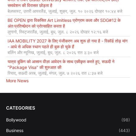
समावेशन की विरासत छोड़ता है
बेलफास्ट, उत्तरी आयरलैंड, जुलाई, शुक्र, जुल. १० २०२६ दोपहर १०:४४ बजे
BE OPEN द्वारा विकसित Art Limitless प्रोग्राम कला और SDG#12 के
अंतःप्रतिच्छेदन को प्रोत्साहित करता है
लुगानो, स्विट्जरलैंड, जुलाई, बुध, जुल. ८ २०२६ दोपहर १२:१६ बजे
IAA MOBILITY 2027 के लिए पंजीकरण अब शुरू हो गया है - रिकॉर्ड तोड़ मांग
- आधे से अधिक स्थान पहले ही बुक हो चुके हैं
बर्लिन और म्यूनिख, जुलाई, बुध, जुल. ८ २०२६ रात ३:३० बजे
यात्रा बुकिंग को आसान वीज़ा आवेदन के साथ एकीकृत करते हुए, सऊदी ने
"Package Visa" की शुरुआत की
रियाद, सऊदी अरब, जुलाई, मंगल, जुल. ७ २०२६ रात ८:३७ बजे
More News
CATEGORIES
Bollywood
(98)
Business
(443)