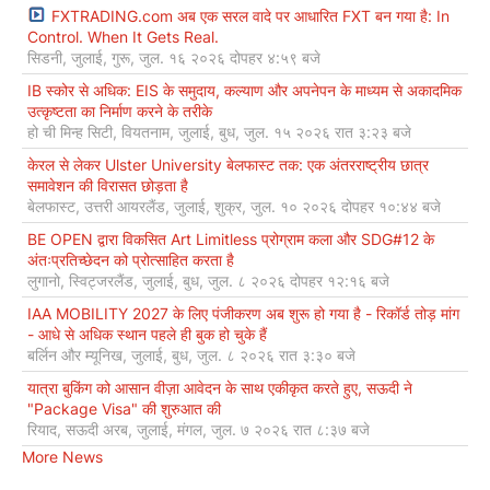
FXTRADING.com अब एक सरल वादे पर आधारित FXT बन गया है: In
Control. When It Gets Real.
सिडनी, जुलाई, गुरू, जुल. १६ २०२६ दोपहर ४:५९ बजे
IB स्कोर से अधिक: EIS के समुदाय, कल्याण और अपनेपन के माध्यम से अकादमिक
उत्कृष्टता का निर्माण करने के तरीके
हो ची मिन्ह सिटी, वियतनाम, जुलाई, बुध, जुल. १५ २०२६ रात ३:२३ बजे
केरल से लेकर Ulster University बेलफास्ट तक: एक अंतरराष्ट्रीय छात्र
समावेशन की विरासत छोड़ता है
बेलफास्ट, उत्तरी आयरलैंड, जुलाई, शुक्र, जुल. १० २०२६ दोपहर १०:४४ बजे
BE OPEN द्वारा विकसित Art Limitless प्रोग्राम कला और SDG#12 के
अंतःप्रतिच्छेदन को प्रोत्साहित करता है
लुगानो, स्विट्जरलैंड, जुलाई, बुध, जुल. ८ २०२६ दोपहर १२:१६ बजे
IAA MOBILITY 2027 के लिए पंजीकरण अब शुरू हो गया है - रिकॉर्ड तोड़ मांग
- आधे से अधिक स्थान पहले ही बुक हो चुके हैं
बर्लिन और म्यूनिख, जुलाई, बुध, जुल. ८ २०२६ रात ३:३० बजे
यात्रा बुकिंग को आसान वीज़ा आवेदन के साथ एकीकृत करते हुए, सऊदी ने
"Package Visa" की शुरुआत की
रियाद, सऊदी अरब, जुलाई, मंगल, जुल. ७ २०२६ रात ८:३७ बजे
More News