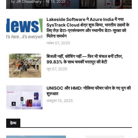
by
JR Choudhary
-
मई 19, 2025
Lakeside Software ने Azure India में नया
SysTrack Cloud क्षेत्र शुरू किया, भारतीय उद्यमों के
लिए तेज़ डेटा-प्रसंस्करण और स्थानीय डेटा-सुरक्षा को
मिलेगा समर्थन
नवंबर 07, 2025
बिजली नहीं, कोचिंग नहीं — फिर भी चंचल बनीं टॉपर,
99.83% के साथ चमकीं भरतपुर की बेटी
जून 07, 2025
UNISOC और HMD: नोकिया फीचर फोन के नए युग की
शुरुआत
अक्टूबर 10, 2025
हेल्थ