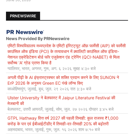
PRNEWSWIRE
News Provided By PRNewswire
एमिटी विश्वविद्यालय मध्यप्रदेश के एमिटी इंस्टिट्यूट ऑफ़ फार्मेसी (AIP) को फार्मेसी
काउंसिल ऑफ इंडिया (PCI) के तत्वावधान में क़्वालिटी काउंसिल ऑफ इंडिया-
नेशनल एक्रेडिटेशन बोर्ड फॉर एजुकेशन एंड ट्रेनिंग (QCI-NABET) से मिला
सर्वोच्च 'A' ग्रेड प्राप्त किया है
ग्वालियर, भारत, अगस्त, गुरू, अग. ६ २०२६ सुबह ४:३० बजे
अगली पीढ़ी के AI इंफ्रास्ट्रक्चर को शक्ति प्रदान करने के लिए SUNON ने
ErP 2026 के अनुरूप Green EC पंखे लॉन्च किए
काओह्सियुंग, जुलाई, बुध, जुल. २९ २०२६ रात ३:३० बजे
Ulster University ने बेलफास्ट में Jaipur Literature Festival की
मेजबानी की
बेलफास्ट, उत्तरी आयरलैं, जुलाई, सोम, जुल. २७ २०२६ दोपहर ३:४५ बजे
GTPL Hathway वित्त वर्ष 2027 की पहली तिमाही: कुल राजस्व ₹1,000
करोड़ के पार एवं ईबीआईटीडीए में तिमाही-दर-तिमाही 20% की बढ़ोतरी
अहमदाबाद, भारत, जुलाई, गुरू, जुल. १६ २०२६ शाम ७:१० बजे