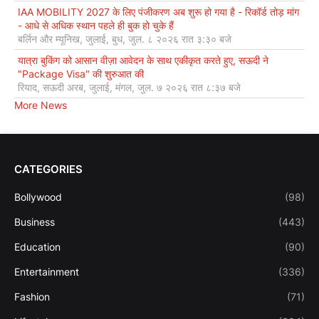
IAA MOBILITY 2027 के लिए पंजीकरण अब शुरू हो गया है - रिकॉर्ड तोड़ मांग
- आधे से अधिक स्थान पहले ही बुक हो चुके हैं
बर्लिन और म्यूनिख, जुलाई, बुध, जुल. ८ २०२६ रात ३:३० बजे
यात्रा बुकिंग को आसान वीज़ा आवेदन के साथ एकीकृत करते हुए, सऊदी ने
"Package Visa" की शुरुआत की
रियाद, सऊदी अरब, जुलाई, मंगल, जुल. ७ २०२६ रात ८:३७ बजे
More News
CATEGORIES
Bollywood
(98)
Business
(443)
Education
(90)
Entertainment
(336)
Fashion
(71)