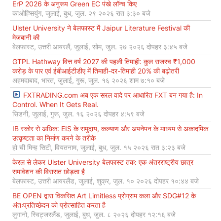
ErP 2026 के अनुरूप Green EC पंखे लॉन्च किए
काओह्सियुंग, जुलाई, बुध, जुल. २९ २०२६ रात ३:३० बजे
Ulster University ने बेलफास्ट में Jaipur Literature Festival की
मेजबानी की
बेलफास्ट, उत्तरी आयरलैं, जुलाई, सोम, जुल. २७ २०२६ दोपहर ३:४५ बजे
GTPL Hathway वित्त वर्ष 2027 की पहली तिमाही: कुल राजस्व ₹1,000
करोड़ के पार एवं ईबीआईटीडीए में तिमाही-दर-तिमाही 20% की बढ़ोतरी
अहमदाबाद, भारत, जुलाई, गुरू, जुल. १६ २०२६ शाम ७:१० बजे
FXTRADING.com अब एक सरल वादे पर आधारित FXT बन गया है: In
Control. When It Gets Real.
सिडनी, जुलाई, गुरू, जुल. १६ २०२६ दोपहर ४:५९ बजे
IB स्कोर से अधिक: EIS के समुदाय, कल्याण और अपनेपन के माध्यम से अकादमिक
उत्कृष्टता का निर्माण करने के तरीके
हो ची मिन्ह सिटी, वियतनाम, जुलाई, बुध, जुल. १५ २०२६ रात ३:२३ बजे
केरल से लेकर Ulster University बेलफास्ट तक: एक अंतरराष्ट्रीय छात्र
समावेशन की विरासत छोड़ता है
बेलफास्ट, उत्तरी आयरलैंड, जुलाई, शुक्र, जुल. १० २०२६ दोपहर १०:४४ बजे
BE OPEN द्वारा विकसित Art Limitless प्रोग्राम कला और SDG#12 के
अंतःप्रतिच्छेदन को प्रोत्साहित करता है
लुगानो, स्विट्जरलैंड, जुलाई, बुध, जुल. ८ २०२६ दोपहर १२:१६ बजे