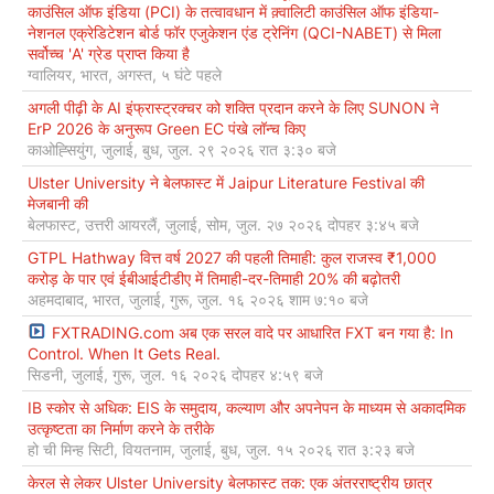
काउंसिल ऑफ इंडिया (PCI) के तत्वावधान में क़्वालिटी काउंसिल ऑफ इंडिया-
नेशनल एक्रेडिटेशन बोर्ड फॉर एजुकेशन एंड ट्रेनिंग (QCI-NABET) से मिला
सर्वोच्च 'A' ग्रेड प्राप्त किया है
ग्वालियर, भारत, अगस्त, ५ घंटे पहले
अगली पीढ़ी के AI इंफ्रास्ट्रक्चर को शक्ति प्रदान करने के लिए SUNON ने
ErP 2026 के अनुरूप Green EC पंखे लॉन्च किए
काओह्सियुंग, जुलाई, बुध, जुल. २९ २०२६ रात ३:३० बजे
Ulster University ने बेलफास्ट में Jaipur Literature Festival की
मेजबानी की
बेलफास्ट, उत्तरी आयरलैं, जुलाई, सोम, जुल. २७ २०२६ दोपहर ३:४५ बजे
GTPL Hathway वित्त वर्ष 2027 की पहली तिमाही: कुल राजस्व ₹1,000
करोड़ के पार एवं ईबीआईटीडीए में तिमाही-दर-तिमाही 20% की बढ़ोतरी
अहमदाबाद, भारत, जुलाई, गुरू, जुल. १६ २०२६ शाम ७:१० बजे
FXTRADING.com अब एक सरल वादे पर आधारित FXT बन गया है: In
Control. When It Gets Real.
सिडनी, जुलाई, गुरू, जुल. १६ २०२६ दोपहर ४:५९ बजे
IB स्कोर से अधिक: EIS के समुदाय, कल्याण और अपनेपन के माध्यम से अकादमिक
उत्कृष्टता का निर्माण करने के तरीके
हो ची मिन्ह सिटी, वियतनाम, जुलाई, बुध, जुल. १५ २०२६ रात ३:२३ बजे
केरल से लेकर Ulster University बेलफास्ट तक: एक अंतरराष्ट्रीय छात्र