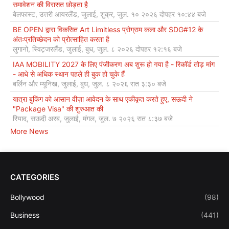
समावेशन की विरासत छोड़ता है
बेलफास्ट, उत्तरी आयरलैंड, जुलाई, शुक्र, जुल. १० २०२६ दोपहर १०:४४ बजे
BE OPEN द्वारा विकसित Art Limitless प्रोग्राम कला और SDG#12 के
अंतःप्रतिच्छेदन को प्रोत्साहित करता है
लुगानो, स्विट्जरलैंड, जुलाई, बुध, जुल. ८ २०२६ दोपहर १२:१६ बजे
IAA MOBILITY 2027 के लिए पंजीकरण अब शुरू हो गया है - रिकॉर्ड तोड़ मांग
- आधे से अधिक स्थान पहले ही बुक हो चुके हैं
बर्लिन और म्यूनिख, जुलाई, बुध, जुल. ८ २०२६ रात ३:३० बजे
यात्रा बुकिंग को आसान वीज़ा आवेदन के साथ एकीकृत करते हुए, सऊदी ने
"Package Visa" की शुरुआत की
रियाद, सऊदी अरब, जुलाई, मंगल, जुल. ७ २०२६ रात ८:३७ बजे
More News
CATEGORIES
Bollywood
(98)
Business
(441)