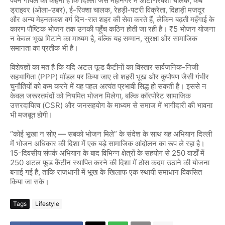
पवन गोयल का कहना है कि दिल्ली जैसे महानगर में ऑटो-रिक्शा चालक, कैब
ड्राइवर (ओला-उबर), ई-रिक्शा चालक, रेहड़ी-पटरी विक्रेता, दिहाड़ी मजदूर
और अन्य मेहनतकश वर्ग दिन-रात शहर की सेवा करते हैं, लेकिन बढ़ती महँगाई के
कारण पौष्टिक भोजन तक उनकी पहुँच कठिन होती जा रही है। ₹5 भोजन योजना
न केवल भूख मिटाने का माध्यम है, बल्कि यह सम्मान, सुरक्षा और सामाजिक
समानता का प्रतीक भी है।
विशेषज्ञों का मत है कि यदि अटल फूड कैंटीनों का विस्तार सार्वजनिक-निजी
सहभागिता (PPP) मॉडल पर किया जाए तो शहरी भूख और कुपोषण जैसी गंभीर
चुनौतियों को कम करने में यह पहल अत्यंत प्रभावी सिद्ध हो सकती है। इससे न
केवल जरूरतमंदों को नियमित भोजन मिलेगा, बल्कि कॉरपोरेट सामाजिक
उत्तरदायित्व (CSR) और जनसहयोग के माध्यम से समाज में भागीदारी की भावना
भी मजबूत होगी।
“
कोई भूखा न सोए — सबको भोजन मिले
”
के संदेश के साथ यह अभियान दिल्ली
में भोजन अधिकार की दिशा में एक बड़े सामाजिक आंदोलन का रूप ले रहा है।
15-दिवसीय संपर्क अभियान के बाद विभिन्न क्षेत्रों के सहयोग से 250 वार्डों में
250 अटल फूड कैंटीन स्थापित करने की दिशा में ठोस कदम उठाने की योजना
बनाई गई है, ताकि राजधानी में भूख के खिलाफ एक स्थायी समाधान विकसित
किया जा सके।
Tags
Lifestyle