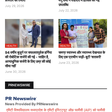
विस्तार की तैयारी
मनु शर्मा ने वडोदरा में हासिल की नई
उपलब्धि
July 29, 2026
July 22, 2026
HEALTH
HEALTH
94 वर्षीय बुज़ुर्ग पर सफलतापूर्वक हर्निया
समग्र स्वास्थ्य और स्वास्थ्य देखभाल के
की रोबोटिक सर्जरी की गई - जाहिर है,
लिए एक प्राचीन जड़ी-बूटी 'शतावरी'
अत्याधुनिक सर्जरी के लिए उम्र की कोई
June 23, 2026
सीमा नहीं
June 30, 2026
PRNEWSWIRE
News Provided By PRNewswire
एमिटी विश्वविद्यालय मध्यप्रदेश के एमिटी इंस्टिट्यूट ऑफ़ फार्मेसी (AIP) को फार्मेसी