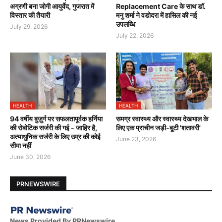
अग्रणी बना जोगी आयुर्वेद, गुजरात में
Replacement Care के साथ डॉ.
विस्तार की तैयारी
मनु शर्मा ने वडोदरा में हासिल की नई
उपलब्धि
July 29, 2026
July 22, 2026
HEALTH
HEALTH
94 वर्षीय बुज़ुर्ग पर सफलतापूर्वक हर्निया
समग्र स्वास्थ्य और स्वास्थ्य देखभाल के
की रोबोटिक सर्जरी की गई - जाहिर है,
लिए एक प्राचीन जड़ी-बूटी 'शतावरी'
अत्याधुनिक सर्जरी के लिए उम्र की कोई
June 23, 2026
सीमा नहीं
June 30, 2026
PRNEWSWIRE
News Provided By PRNewswire