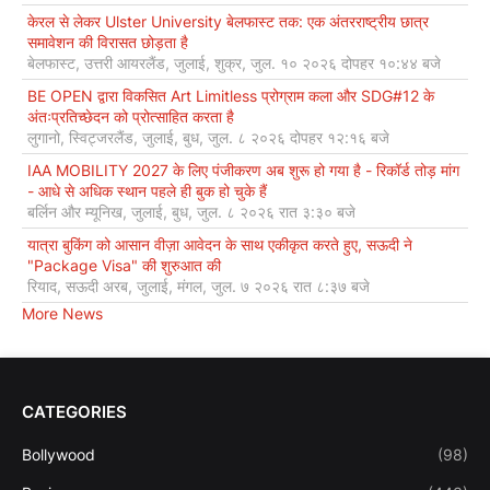
केरल से लेकर Ulster University बेलफास्ट तक: एक अंतरराष्ट्रीय छात्र
समावेशन की विरासत छोड़ता है
बेलफास्ट, उत्तरी आयरलैंड, जुलाई, शुक्र, जुल. १० २०२६ दोपहर १०:४४ बजे
BE OPEN द्वारा विकसित Art Limitless प्रोग्राम कला और SDG#12 के
अंतःप्रतिच्छेदन को प्रोत्साहित करता है
लुगानो, स्विट्जरलैंड, जुलाई, बुध, जुल. ८ २०२६ दोपहर १२:१६ बजे
IAA MOBILITY 2027 के लिए पंजीकरण अब शुरू हो गया है - रिकॉर्ड तोड़ मांग
- आधे से अधिक स्थान पहले ही बुक हो चुके हैं
बर्लिन और म्यूनिख, जुलाई, बुध, जुल. ८ २०२६ रात ३:३० बजे
यात्रा बुकिंग को आसान वीज़ा आवेदन के साथ एकीकृत करते हुए, सऊदी ने
"Package Visa" की शुरुआत की
रियाद, सऊदी अरब, जुलाई, मंगल, जुल. ७ २०२६ रात ८:३७ बजे
More News
CATEGORIES
Bollywood
(98)