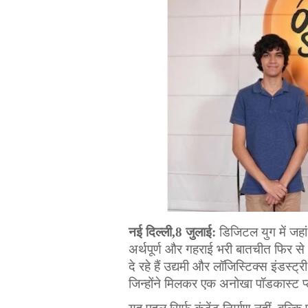
नई
दिल्ली
,8 
जुलाई
:
डिजिटल
युग
में
जहां
अर्थपूर्ण
और
गहराई
भरी
बातचीत
फिर
से
दे
रहे
हैं
उद्यमी
और
लॉजिस्टिक्स
इंडस्ट्री
जिन्होंने
मिलकर
एक
अनोखा
पॉडकास्ट
प