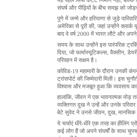
यह
पहल
सिर्फ
कंटेंट
निर्माण
नहीं
, 
बल्कि
संघर्ष
और
पीढ़ियों
के
बीच
समझ
को
जोड़
पुणे
में
जन्मे
और
हरियाणा
से
जुड़े
पारिवार
अमेरिका
से
पूरी
की
, 
जहां
उन्होंने
क्लार्क
य
बाद
वे
वर्ष
 2000 
में
भारत
लौटे
और
अपने
समय
के
साथ
उन्होंने
इस
पारंपरिक
ट्रकि
दिया
, 
जो
फार्मास्यूटिकल्स
, 
वैक्सीन
, 
डेयर
परिवहन
में
सक्षम
है
।
कोविड
-19 
महामारी
के
दौरान
उनकी
कंप
ट्रांसपोर्ट
की
जिम्मेदारी
मिली
।
इस
चुनौती
विश्वास
और
मजबूत
हुआ
कि
व्यवसाय
का
हालांकि
, 
जीवन
ने
एक
भावनात्मक
मोड़
त
व्यक्तिगत
दुख
ने
उन्हें
और
उनके
परिवार
बेटे
सुवेद
ने
उनसे
जीवन
, 
दुख
, 
मानसिक
ये
चर्चाएं
धीरे
-
धीरे
एक
तरह
का
हीलिंग
प्
कई
लोग
हैं
जो
अपने
संघर्षों
के
साथ
चुपच