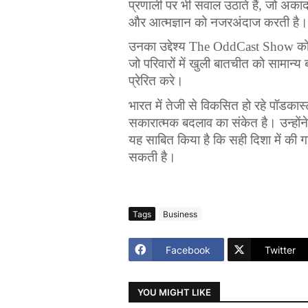
प्रणाली
पर
भी
सवाल
उठाते
हैं
, 
जो
अकाद
और
आत्मज्ञान
को
नजरअंदाज
करती
है
।
उनका
उद्देश्य
 The OddCast Show 
क
जो
परिवारों
में
खुली
बातचीत
को
सामान्य
प्रेरित
करे
।
भारत
में
तेजी
से
विकसित
हो
रहे
पॉडकास्
सकारात्मक
बदलाव
का
संकेत
है
।
उन्होंने
यह
साबित
किया
है
कि
सही
दिशा
में
की
ग
सकती
है
।
Tags
Business
Facebook
Twitter
YOU MIGHT LIKE