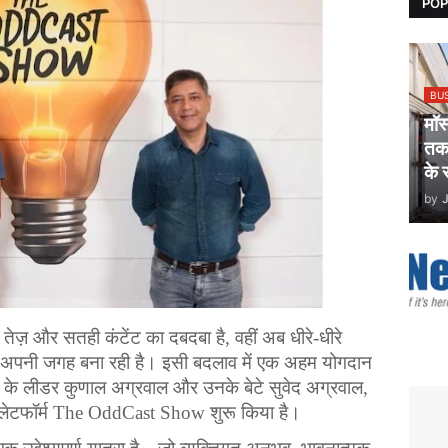
POP
BU
मॉ
तकन
के 
by
तेज़
और
सतही
कंटेंट
का
दबदबा
है
, 
वहीं
अब
धीरे
-
धीरे
अपनी
जगह
बना
रही
है
।
इसी
बदलाव
में
एक
अहम
योगदान
के
लीडर
कुणाल
अग्रवाल
और
उनके
बेटे
सुवेद
अग्रवाल
, 
्लेटफॉर्म
 The OddCast Show 
शुरू
किया
है
।