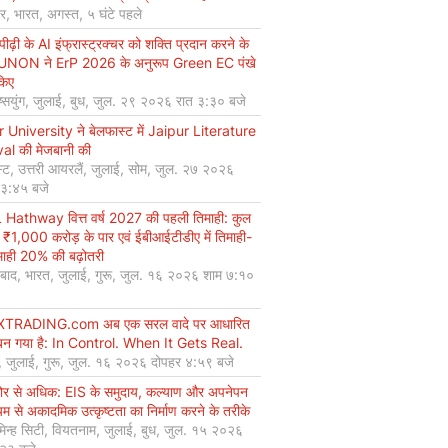
यर, भारत, अगस्त, ५ घंटे पहले
ीढ़ी के AI इंफ्रास्ट्रक्चर को शक्ति प्रदान करने के
UNON ने ErP 2026 के अनुरूप Green EC पंखे
किए
ियुंग, जुलाई, बुध, जुल. २९ २०२६ रात ३:३० बजे
r University ने बेलफास्ट में Jaipur Literature
val की मेजबानी की
्ट, उत्तरी आयरलैं, जुलाई, सोम, जुल. २७ २०२६
 ३:४५ बजे
Hathway वित्त वर्ष 2027 की पहली तिमाही: कुल
 ₹1,000 करोड़ के पार एवं ईबीआईटीडीए में तिमाही-
माही 20% की बढ़ोतरी
बाद, भारत, जुलाई, गुरू, जुल. १६ २०२६ शाम ७:१०
XTRADING.com अब एक सरल वादे पर आधारित
न गया है: In Control. When It Gets Real.
, जुलाई, गुरू, जुल. १६ २०२६ दोपहर ४:५९ बजे
कोर से अधिक: EIS के समुदाय, कल्याण और अपनेपन
्यम से अकादमिक उत्कृष्टता का निर्माण करने के तरीके
मिन्ह सिटी, वियतनाम, जुलाई, बुध, जुल. १५ २०२६