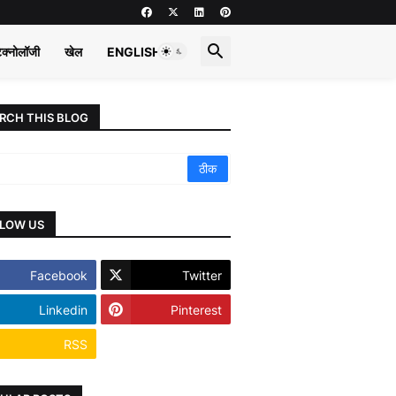
ेक्नोलॉजी
खेल
ENGLISH
RCH THIS BLOG
LOW US
Facebook
Twitter
Linkedin
Pinterest
RSS