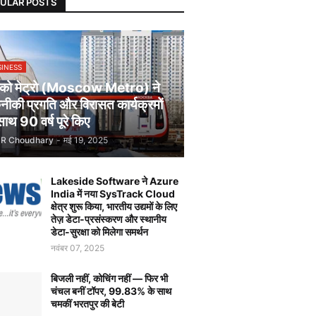
ULAR POSTS
SINESS
स्को मेट्रो (Moscow Metro) ने
ीकी प्रगति और विरासत कार्यक्रमों
साथ 90 वर्ष पूरे किए
JR Choudhary
-
मई 19, 2025
Lakeside Software ने Azure
India में नया SysTrack Cloud
क्षेत्र शुरू किया, भारतीय उद्यमों के लिए
तेज़ डेटा-प्रसंस्करण और स्थानीय
डेटा-सुरक्षा को मिलेगा समर्थन
नवंबर 07, 2025
बिजली नहीं, कोचिंग नहीं — फिर भी
चंचल बनीं टॉपर, 99.83% के साथ
चमकीं भरतपुर की बेटी