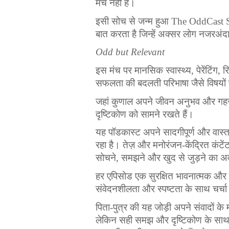
मंच
नहीं
है
।
इसी
सोच
से
जन्म
हुआ
 The OddCast 
बात
करता
है
जिन्हें
अक्सर
लोग
नजरअंद
Odd but Relevant
इस
मंच
पर
मानसिक
स्वास्थ्य
, 
पेरेंटिंग
, 
रि
सफलता
की
बदलती
परिभाषा
जैसे
विषयों
जहां
कुणाल
अपने
जीवन
अनुभव
और
गह
दृष्टिकोण
को
सामने
रखते
हैं
।
यह
पॉडकास्ट
अपने
सादगीपूर्ण
और
वास्
रहा
है
।
तेज़
और
मनोरंजन
-
केंद्रित
कंटें
सोचने
, 
समझने
और
खुद
से
जुड़ने
का
अ
हर
एपिसोड
एक
सुरक्षित
भावनात्मक
और
संवेदनशीलता
और
स्पष्टता
के
साथ
चर्चा
पिता
-
पुत्र
की
यह
जोड़ी
अपने
संवादों
के
लेकिन
सही
समझ
और
दृष्टिकोण
के
सा