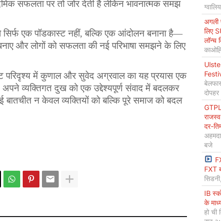
मिक
सफलता
पर
तो
जोर
देती
है
लेकिन
भावनात्मक
समझ
ग्वालि
अगली प
लिए S
ो
सिर्फ
एक
पॉडकास्ट
नहीं
, 
बल्कि
एक
आंदोलन
बनाना
है
—
लॉन्च 
बनाए
और
लोगों
को
सफलता
की
नई
परिभाषा
समझने
के
लिए
काओह्स
Ulste
Festi
ट
परिदृश्य
में
कुणाल
और
सुवेद
अग्रवाल
का
यह
प्रयास
एक
बेलफास
अपने
व्यक्तिगत
दुख
को
एक
उद्देश्यपूर्ण
संवाद
में
बदलकर
दोपहर
ई
बातचीत
न
केवल
व्यक्तियों
को
बल्कि
पूरे
समाज
को
बदल
GTPL 
राजस्व
दर-ति
अहमदा
बजे
F
FXT ब
सिडनी
IB स्
के माध
हो ची 