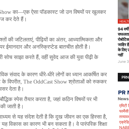
Show 
का
—
एक
ऐसा
पॉडकास्ट
जो
उन
विषयों
पर
खुलकर
ाज
कर
देते
हैं
।
HEALT
94 वर्षी
सफलतापू
श्तों
की
जटिलताएं
, 
पीढ़ियों
का
अंतर
, 
आध्यात्मिकता
और
रोबोटिक
जाहिर ह
पर
ईमानदार
और
अनस्क्रिप्टेड
बातचीत
होती
है
।
के लिए 
नहीं
री
सोच
साझा
करते
हैं
, 
वहीं
सुवेद
आज
की
युवा
पीढ़ी
के
June 3
तविक
संवाद
के
कारण
धीरे
-
धीरे
लोगों
का
ध्यान
आकर्षित
कर
PR
ट
के
विपरीत
, The OddCast Show 
श्रोताओं
को
रुककर
वसर
देता
है
।
बौद्धिक
स्पेस
तैयार
करता
है
, 
जहां
कठिन
विषयों
पर
भी
News
एमिटी 
की
जाती
है
।
फार्मे
माध्यम
से
यह
संदेश
देती
है
कि
दुख
जीवन
का
एक
हिस्सा
है
, 
तत्वाव
एक्रेड
थ
यह
विकास
का
कारण
भी
बन
सकता
है
।
वे
पारंपरिक
शिक्षा
NABET)