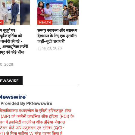
H
HEALTH
य बुज़ुर्ग पर
समग्र स्वास्थ्य और स्वास्थ्य
र्वक हर्निया की
देखभाल के लिए एक प्राचीन
 सर्जरी की गई -
जड़ी-बूटी 'शतावरी'
ै, अत्याधुनिक सर्जरी
June 23, 2026
उम्र की कोई सीमा
0, 2026
NEWSWIRE
 Provided By PRNewswire
विश्वविद्यालय मध्यप्रदेश के एमिटी इंस्टिट्यूट ऑफ़
सी (AIP) को फार्मेसी काउंसिल ऑफ इंडिया (PCI) के
धान में क़्वालिटी काउंसिल ऑफ इंडिया-नेशनल
िटेशन बोर्ड फॉर एजुकेशन एंड ट्रेनिंग (QCI-
 से मिला सर्वोच्च 'A' ग्रेड प्राप्त किया है