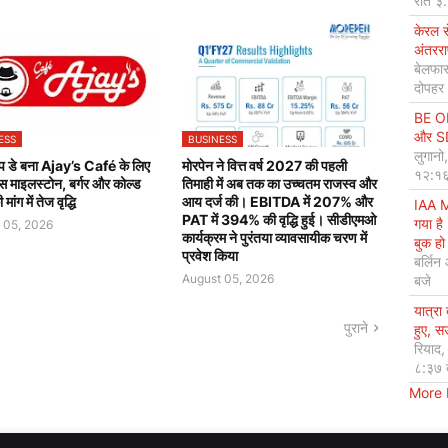
रात ३
केरल 
अंतररा
बेलफास
दोपहर
BE OP
और SDG
ESS
BUSINESS
लुगानो
िप डे बना Ajay’s Café के लिए
मोरपेन ने वित्त वर्ष 2027 की पहली
१२:१६
ल्स माइलस्टोन, बर्गर और कोल्ड
तिमाही में अब तक का उच्चतम राजस्व और
ांग में तेज वृद्धि
आय दर्ज की। EBITDA में 207% और
IAA M
PAT में 394% की वृद्धि हुई। सीडीएमओ
गया है
 05, 2026
कार्यक्रम ने पुरंतया व्यावसायीक चरण में
बुक हो 
प्रवेश किया
बर्लिन
August 05, 2026
बजे
यात्रा
पुराने
हुए, 
रियाद
८:३७ 
More