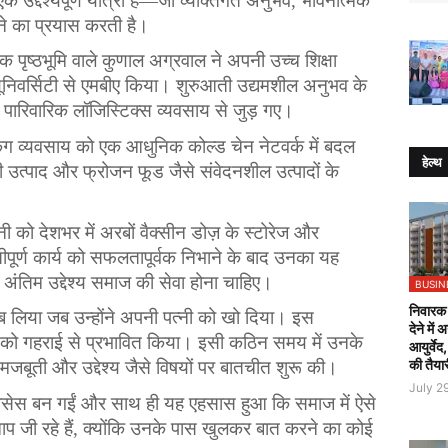
एक
उद्देश्यपूर्ण
यात्रा
है
—
जो
व्यक्तिगत
अनुभव
, 
भावनात्मक
ने
का
प्रयास
करती
है
।
िक
पृष्ठभूमि
वाले
कुणाल
अग्रवाल
ने
अपनी
उच्च
शिक्षा
ूनिवर्सिटी
से
एमबीए
किया
।
शुरुआती
उद्यमशील
अनुभव
के
पारिवारिक
लॉजिस्टिक्स
व्यवसाय
से
जुड़
गए
।
ंग
व्यवसाय
को
एक
आधुनिक
कोल्ड
चेन
नेटवर्क
में
बदल
हेल्थ
ी
उत्पाद
और
फ्रोजन
फूड
जैसे
संवेदनशील
उत्पादों
के
नी
को
देशभर
में
अरबों
वैक्सीन
डोज़
के
स्टोरेज
और
पूर्ण
कार्य
को
सफलतापूर्वक
निभाने
के
बाद
उनका
यह
अंतिम
उद्देश्य
समाज
की
सेवा
होना
चाहिए
।
BUSIN
निवारक 
ब
लिया
जब
उन्होंने
अपनी
पत्नी
को
खो
दिया
।
इस
देने में
को
गहराई
से
प्रभावित
किया
।
इसी
कठिन
समय
में
उनके
आयुर्वेद
की तैया
मजबूती
और
उद्देश्य
जैसे
विषयों
पर
बातचीत
शुरू
की
।
July 2
रोसेस
बन
गईं
और
साथ
ही
यह
एहसास
हुआ
कि
समाज
में
ऐसे
ाप
जी
रहे
हैं
, 
क्योंकि
उनके
पास
खुलकर
बात
करने
का
कोई