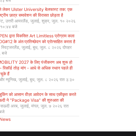
:२३ बजे
से लेकर Ulster University बेलफास्ट तक: एक
ष्ट्रीय छात्र समावेशन की विरासत छोड़ता है
्ट, उत्तरी आयरलैंड, जुलाई, शुक्र, जुल. १० २०२६
 १०:४४ बजे
EN द्वारा विकसित Art Limitless प्रोग्राम कला
#12 के अंतःप्रतिच्छेदन को प्रोत्साहित करता है
, स्विट्जरलैंड, जुलाई, बुध, जुल. ८ २०२६ दोपहर
 बजे
OBILITY 2027 के लिए पंजीकरण अब शुरू हो
 - रिकॉर्ड तोड़ मांग - आधे से अधिक स्थान पहले ही
चुके हैं
 और म्यूनिख, जुलाई, बुध, जुल. ८ २०२६ रात ३:३०
 बुकिंग को आसान वीज़ा आवेदन के साथ एकीकृत करते
सऊदी ने "Package Visa" की शुरुआत की
, सऊदी अरब, जुलाई, मंगल, जुल. ७ २०२६ रात
बजे
 News