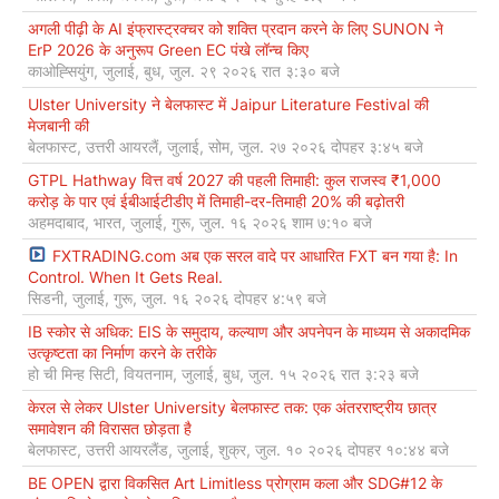
अगली पीढ़ी के AI इंफ्रास्ट्रक्चर को शक्ति प्रदान करने के लिए SUNON ने
ErP 2026 के अनुरूप Green EC पंखे लॉन्च किए
काओह्सियुंग, जुलाई, बुध, जुल. २९ २०२६ रात ३:३० बजे
Ulster University ने बेलफास्ट में Jaipur Literature Festival की
मेजबानी की
बेलफास्ट, उत्तरी आयरलैं, जुलाई, सोम, जुल. २७ २०२६ दोपहर ३:४५ बजे
GTPL Hathway वित्त वर्ष 2027 की पहली तिमाही: कुल राजस्व ₹1,000
करोड़ के पार एवं ईबीआईटीडीए में तिमाही-दर-तिमाही 20% की बढ़ोतरी
अहमदाबाद, भारत, जुलाई, गुरू, जुल. १६ २०२६ शाम ७:१० बजे
FXTRADING.com अब एक सरल वादे पर आधारित FXT बन गया है: In
Control. When It Gets Real.
सिडनी, जुलाई, गुरू, जुल. १६ २०२६ दोपहर ४:५९ बजे
IB स्कोर से अधिक: EIS के समुदाय, कल्याण और अपनेपन के माध्यम से अकादमिक
उत्कृष्टता का निर्माण करने के तरीके
हो ची मिन्ह सिटी, वियतनाम, जुलाई, बुध, जुल. १५ २०२६ रात ३:२३ बजे
केरल से लेकर Ulster University बेलफास्ट तक: एक अंतरराष्ट्रीय छात्र
समावेशन की विरासत छोड़ता है
बेलफास्ट, उत्तरी आयरलैंड, जुलाई, शुक्र, जुल. १० २०२६ दोपहर १०:४४ बजे
BE OPEN द्वारा विकसित Art Limitless प्रोग्राम कला और SDG#12 के