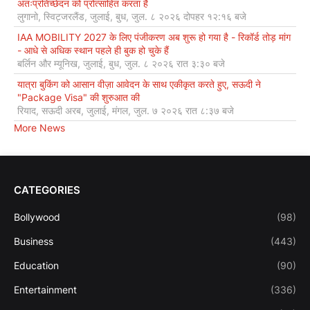
अंतःप्रतिच्छेदन को प्रोत्साहित करता है
लुगानो, स्विट्जरलैंड, जुलाई, बुध, जुल. ८ २०२६ दोपहर १२:१६ बजे
IAA MOBILITY 2027 के लिए पंजीकरण अब शुरू हो गया है - रिकॉर्ड तोड़ मांग
- आधे से अधिक स्थान पहले ही बुक हो चुके हैं
बर्लिन और म्यूनिख, जुलाई, बुध, जुल. ८ २०२६ रात ३:३० बजे
यात्रा बुकिंग को आसान वीज़ा आवेदन के साथ एकीकृत करते हुए, सऊदी ने
"Package Visa" की शुरुआत की
रियाद, सऊदी अरब, जुलाई, मंगल, जुल. ७ २०२६ रात ८:३७ बजे
More News
CATEGORIES
Bollywood
(98)
Business
(443)
Education
(90)
Entertainment
(336)