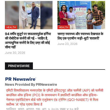
HEALTH
HEALTH
94 वर्षीय बुज़ुर्ग पर सफलतापूर्वक हर्निया
समग्र स्वास्थ्य और स्वास्थ्य देखभाल के
की रोबोटिक सर्जरी की गई - जाहिर है,
लिए एक प्राचीन जड़ी-बूटी 'शतावरी'
अत्याधुनिक सर्जरी के लिए उम्र की कोई
June 23, 2026
सीमा नहीं
June 30, 2026
PRNEWSWIRE
News Provided By PRNewswire
एमिटी विश्वविद्यालय मध्यप्रदेश के एमिटी इंस्टिट्यूट ऑफ़ फार्मेसी (AIP) को फार्मेसी
काउंसिल ऑफ इंडिया (PCI) के तत्वावधान में क़्वालिटी काउंसिल ऑफ इंडिया-
नेशनल एक्रेडिटेशन बोर्ड फॉर एजुकेशन एंड ट्रेनिंग (QCI-NABET) से मिला
सर्वोच्च 'A' ग्रेड प्राप्त किया है
ग्वालियर, भारत, अगस्त, गुरू, अग. ६ २०२६ सुबह ४:३० बजे