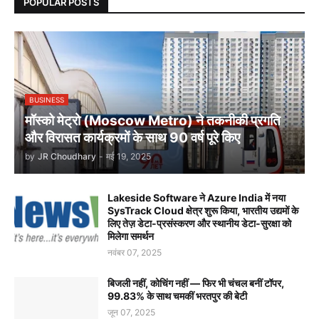
POPULAR POSTS
BUSINESS
मॉस्को मेट्रो (Moscow Metro) ने तकनीकी प्रगति
और विरासत कार्यक्रमों के साथ 90 वर्ष पूरे किए
by
JR Choudhary
-
मई 19, 2025
Lakeside Software ने Azure India में नया
SysTrack Cloud क्षेत्र शुरू किया, भारतीय उद्यमों के
लिए तेज़ डेटा-प्रसंस्करण और स्थानीय डेटा-सुरक्षा को
मिलेगा समर्थन
नवंबर 07, 2025
बिजली नहीं, कोचिंग नहीं — फिर भी चंचल बनीं टॉपर,
99.83% के साथ चमकीं भरतपुर की बेटी
जून 07, 2025