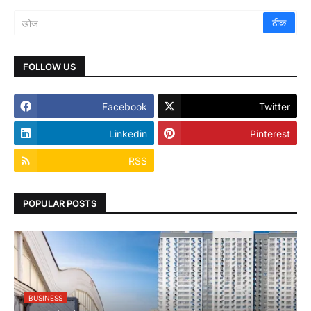
FOLLOW US
Facebook
Twitter
Linkedin
Pinterest
RSS
POPULAR POSTS
BUSINESS