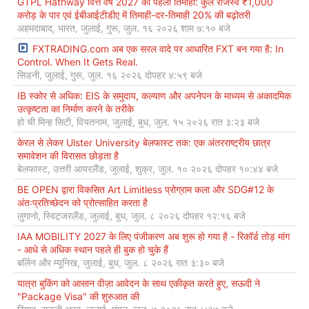
GTPL Hathway वित्त वर्ष 2027 की पहली तिमाही: कुल राजस्व ₹1,000
करोड़ के पार एवं ईबीआईटीडीए में तिमाही-दर-तिमाही 20% की बढ़ोतरी
अहमदाबाद, भारत, जुलाई, गुरू, जुल. १६ २०२६ शाम ७:१० बजे
FXTRADING.com अब एक सरल वादे पर आधारित FXT बन गया है: In
Control. When It Gets Real.
सिडनी, जुलाई, गुरू, जुल. १६ २०२६ दोपहर ४:५९ बजे
IB स्कोर से अधिक: EIS के समुदाय, कल्याण और अपनेपन के माध्यम से अकादमिक
उत्कृष्टता का निर्माण करने के तरीके
हो ची मिन्ह सिटी, वियतनाम, जुलाई, बुध, जुल. १५ २०२६ रात ३:२३ बजे
केरल से लेकर Ulster University बेलफास्ट तक: एक अंतरराष्ट्रीय छात्र
समावेशन की विरासत छोड़ता है
बेलफास्ट, उत्तरी आयरलैंड, जुलाई, शुक्र, जुल. १० २०२६ दोपहर १०:४४ बजे
BE OPEN द्वारा विकसित Art Limitless प्रोग्राम कला और SDG#12 के
अंतःप्रतिच्छेदन को प्रोत्साहित करता है
लुगानो, स्विट्जरलैंड, जुलाई, बुध, जुल. ८ २०२६ दोपहर १२:१६ बजे
IAA MOBILITY 2027 के लिए पंजीकरण अब शुरू हो गया है - रिकॉर्ड तोड़ मांग
- आधे से अधिक स्थान पहले ही बुक हो चुके हैं
बर्लिन और म्यूनिख, जुलाई, बुध, जुल. ८ २०२६ रात ३:३० बजे
यात्रा बुकिंग को आसान वीज़ा आवेदन के साथ एकीकृत करते हुए, सऊदी ने
"Package Visa" की शुरुआत की