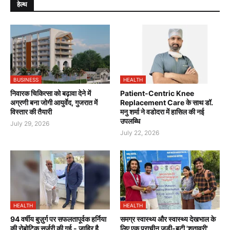
हेल्थ
BUSINESS
HEALTH
निवारक चिकित्सा को बढ़ावा देने में
Patient-Centric Knee
अग्रणी बना जोगी आयुर्वेद, गुजरात में
Replacement Care के साथ डॉ.
विस्तार की तैयारी
मनु शर्मा ने वडोदरा में हासिल की नई
उपलब्धि
July 29, 2026
July 22, 2026
HEALTH
HEALTH
94 वर्षीय बुज़ुर्ग पर सफलतापूर्वक हर्निया
समग्र स्वास्थ्य और स्वास्थ्य देखभाल के
की रोबोटिक सर्जरी की गई - जाहिर है,
लिए एक प्राचीन जड़ी-बूटी 'शतावरी'