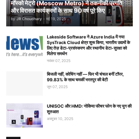
मॉस्को मेट्रो (Moscow Metro) ने तकनीकी प्रगति
और विरासत कार्यक्रमों के साथ 90 वर्ष पूरे किए
by
JR Choudhary
-
मई 19, 2025
Lakeside Software ने Azure India में नया
SysTrack Cloud क्षेत्र शुरू किया, भारतीय उद्यमों के
लिए तेज़ डेटा-प्रसंस्करण और स्थानीय डेटा-सुरक्षा को
मिलेगा समर्थन
नवंबर 07, 2025
बिजली नहीं, कोचिंग नहीं — फिर भी चंचल बनीं टॉपर,
99.83% के साथ चमकीं भरतपुर की बेटी
जून 07, 2025
UNISOC और HMD: नोकिया फीचर फोन के नए युग की
शुरुआत
अक्टूबर 10, 2025