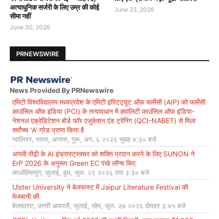
अत्याधुनिक सर्जरी के लिए उम्र की कोई
June 23, 2026
सीमा नहीं
June 30, 2026
PRNEWSWIRE
News Provided By PRNewswire
एमिटी विश्वविद्यालय मध्यप्रदेश के एमिटी इंस्टिट्यूट ऑफ़ फार्मेसी (AIP) को फार्मेसी
काउंसिल ऑफ इंडिया (PCI) के तत्वावधान में क़्वालिटी काउंसिल ऑफ इंडिया-
नेशनल एक्रेडिटेशन बोर्ड फॉर एजुकेशन एंड ट्रेनिंग (QCI-NABET) से मिला
सर्वोच्च 'A' ग्रेड प्राप्त किया है
ग्वालियर, भारत, अगस्त, गुरू, अग. ६ २०२६ सुबह ४:३० बजे
अगली पीढ़ी के AI इंफ्रास्ट्रक्चर को शक्ति प्रदान करने के लिए SUNON ने
ErP 2026 के अनुरूप Green EC पंखे लॉन्च किए
काओह्सियुंग, जुलाई, बुध, जुल. २९ २०२६ रात ३:३० बजे
Ulster University ने बेलफास्ट में Jaipur Literature Festival की
मेजबानी की
बेलफास्ट, उत्तरी आयरलैं, जुलाई, सोम, जुल. २७ २०२६ दोपहर ३:४५ बजे