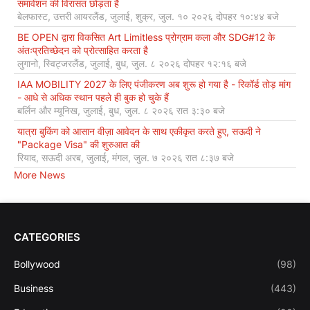
समावेशन की विरासत छोड़ता है
बेलफास्ट, उत्तरी आयरलैंड, जुलाई, शुक्र, जुल. १० २०२६ दोपहर १०:४४ बजे
BE OPEN द्वारा विकसित Art Limitless प्रोग्राम कला और SDG#12 के
अंतःप्रतिच्छेदन को प्रोत्साहित करता है
लुगानो, स्विट्जरलैंड, जुलाई, बुध, जुल. ८ २०२६ दोपहर १२:१६ बजे
IAA MOBILITY 2027 के लिए पंजीकरण अब शुरू हो गया है - रिकॉर्ड तोड़ मांग
- आधे से अधिक स्थान पहले ही बुक हो चुके हैं
बर्लिन और म्यूनिख, जुलाई, बुध, जुल. ८ २०२६ रात ३:३० बजे
यात्रा बुकिंग को आसान वीज़ा आवेदन के साथ एकीकृत करते हुए, सऊदी ने
"Package Visa" की शुरुआत की
रियाद, सऊदी अरब, जुलाई, मंगल, जुल. ७ २०२६ रात ८:३७ बजे
More News
CATEGORIES
Bollywood
(98)
Business
(443)