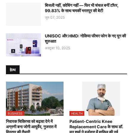
बिजली नहीं, कोचिंग नहीं — फिर भी चंचल बनीं टॉपर,
99.83% के साथ चमकीं भरतपुर की बेटी
जून 07, 2025
UNISOC और HMD: नोकिया फीचर फोन के नए युग की
शुरुआत
अक्टूबर 10, 2025
हेल्थ
BUSINESS
HEALTH
निवारक चिकित्सा को बढ़ावा देने में
Patient-Centric Knee
अग्रणी बना जोगी आयुर्वेद, गुजरात में
Replacement Care के साथ डॉ.
विस्तार की तैयारी
मनु शर्मा ने वडोदरा में हासिल की नई