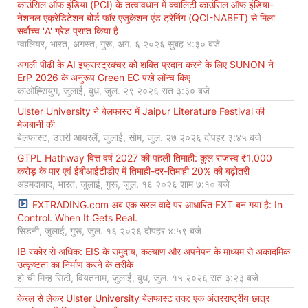
काउंसिल ऑफ इंडिया (PCI) के तत्वावधान में क़्वालिटी काउंसिल ऑफ इंडिया-
नेशनल एक्रेडिटेशन बोर्ड फॉर एजुकेशन एंड ट्रेनिंग (QCI-NABET) से मिला
सर्वोच्च 'A' ग्रेड प्राप्त किया है
ग्वालियर, भारत, अगस्त, गुरू, अग. ६ २०२६ सुबह ४:३० बजे
अगली पीढ़ी के AI इंफ्रास्ट्रक्चर को शक्ति प्रदान करने के लिए SUNON ने
ErP 2026 के अनुरूप Green EC पंखे लॉन्च किए
काओह्सियुंग, जुलाई, बुध, जुल. २९ २०२६ रात ३:३० बजे
Ulster University ने बेलफास्ट में Jaipur Literature Festival की
मेजबानी की
बेलफास्ट, उत्तरी आयरलैं, जुलाई, सोम, जुल. २७ २०२६ दोपहर ३:४५ बजे
GTPL Hathway वित्त वर्ष 2027 की पहली तिमाही: कुल राजस्व ₹1,000
करोड़ के पार एवं ईबीआईटीडीए में तिमाही-दर-तिमाही 20% की बढ़ोतरी
अहमदाबाद, भारत, जुलाई, गुरू, जुल. १६ २०२६ शाम ७:१० बजे
FXTRADING.com अब एक सरल वादे पर आधारित FXT बन गया है: In
Control. When It Gets Real.
सिडनी, जुलाई, गुरू, जुल. १६ २०२६ दोपहर ४:५९ बजे
IB स्कोर से अधिक: EIS के समुदाय, कल्याण और अपनेपन के माध्यम से अकादमिक
उत्कृष्टता का निर्माण करने के तरीके
हो ची मिन्ह सिटी, वियतनाम, जुलाई, बुध, जुल. १५ २०२६ रात ३:२३ बजे
केरल से लेकर Ulster University बेलफास्ट तक: एक अंतरराष्ट्रीय छात्र