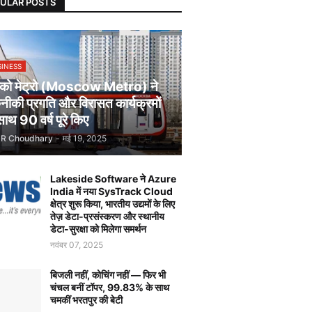
ULAR POSTS
SINESS
स्को मेट्रो (Moscow Metro) ने
ीकी प्रगति और विरासत कार्यक्रमों
साथ 90 वर्ष पूरे किए
JR Choudhary
-
मई 19, 2025
Lakeside Software ने Azure
India में नया SysTrack Cloud
क्षेत्र शुरू किया, भारतीय उद्यमों के लिए
तेज़ डेटा-प्रसंस्करण और स्थानीय
डेटा-सुरक्षा को मिलेगा समर्थन
नवंबर 07, 2025
बिजली नहीं, कोचिंग नहीं — फिर भी
चंचल बनीं टॉपर, 99.83% के साथ
चमकीं भरतपुर की बेटी