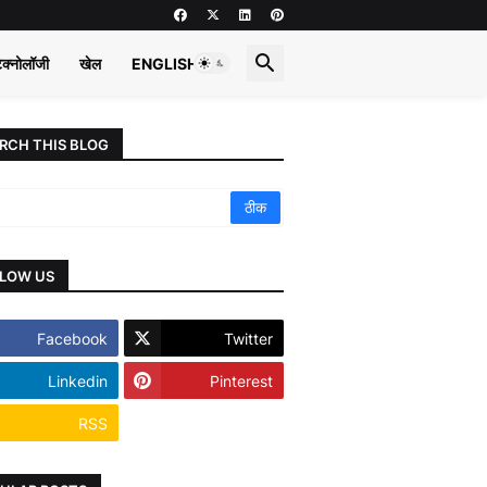
ेक्नोलॉजी
खेल
ENGLISH
RCH THIS BLOG
LOW US
Facebook
Twitter
Linkedin
Pinterest
RSS