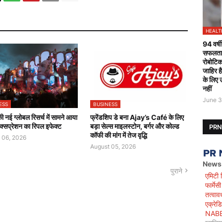
HEALT
94 वर्षी
सफलतापू
रोबोटिक
जाहिर ह
के लिए 
नहीं
June 3
ESS
BUSINESS
 नई ग्लोबल रिसर्च में सामने आया
फ्रेंडशिप डे बना Ajay’s Café के लिए
क्सप्रेशन का रिपल इफेक्ट
बड़ा सेल्स माइलस्टोन, बर्गर और कोल्ड
PR
कॉफी की मांग में तेज वृद्धि
 06, 2026
August 05, 2026
News
पुराने
एमिटी 
फार्मे
तत्वाव
एक्रेड
NABET)