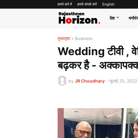
हमारे बारे में
हमसे संपर्क करें
English
देश
मनोरं
मुख्यपृष्ठ
Business
Wedding टीवी , वेडिंग
बढ़कर है - अक्कापक्
by
JR Choudhary
-
जुलाई 25, 2022