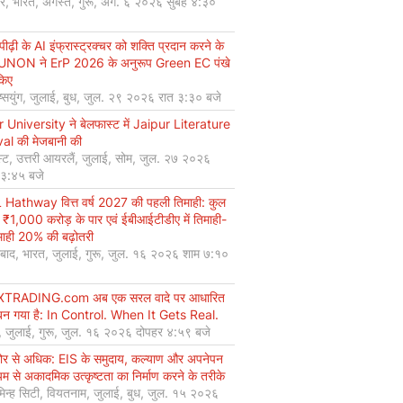
यर, भारत, अगस्त, गुरू, अग. ६ २०२६ सुबह ४:३०
ीढ़ी के AI इंफ्रास्ट्रक्चर को शक्ति प्रदान करने के
UNON ने ErP 2026 के अनुरूप Green EC पंखे
किए
ियुंग, जुलाई, बुध, जुल. २९ २०२६ रात ३:३० बजे
r University ने बेलफास्ट में Jaipur Literature
val की मेजबानी की
्ट, उत्तरी आयरलैं, जुलाई, सोम, जुल. २७ २०२६
 ३:४५ बजे
Hathway वित्त वर्ष 2027 की पहली तिमाही: कुल
 ₹1,000 करोड़ के पार एवं ईबीआईटीडीए में तिमाही-
माही 20% की बढ़ोतरी
बाद, भारत, जुलाई, गुरू, जुल. १६ २०२६ शाम ७:१०
XTRADING.com अब एक सरल वादे पर आधारित
न गया है: In Control. When It Gets Real.
, जुलाई, गुरू, जुल. १६ २०२६ दोपहर ४:५९ बजे
कोर से अधिक: EIS के समुदाय, कल्याण और अपनेपन
्यम से अकादमिक उत्कृष्टता का निर्माण करने के तरीके
मिन्ह सिटी, वियतनाम, जुलाई, बुध, जुल. १५ २०२६