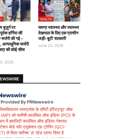
H
HEALTH
य बुज़ुर्ग पर
समग्र स्वास्थ्य और स्वास्थ्य
र्वक हर्निया की
देखभाल के लिए एक प्राचीन
 सर्जरी की गई -
जड़ी-बूटी 'शतावरी'
ै, अत्याधुनिक सर्जरी
June 23, 2026
उम्र की कोई सीमा
0, 2026
NEWSWIRE
 Provided By PRNewswire
विश्वविद्यालय मध्यप्रदेश के एमिटी इंस्टिट्यूट ऑफ़
सी (AIP) को फार्मेसी काउंसिल ऑफ इंडिया (PCI) के
धान में क़्वालिटी काउंसिल ऑफ इंडिया-नेशनल
िटेशन बोर्ड फॉर एजुकेशन एंड ट्रेनिंग (QCI-
 से मिला सर्वोच्च 'A' ग्रेड प्राप्त किया है