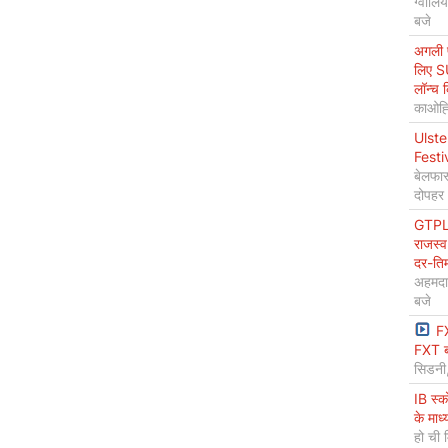
ग्वालि
बजे
अगली प
लिए S
लॉन्च 
काओह्स
Ulste
Festi
बेलफास
दोपहर
GTPL 
राजस्व
दर-ति
अहमदा
बजे
F
FXT ब
सिडनी
IB स्
के माध
हो ची 