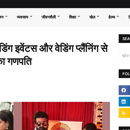
जन
व्यवसाय
जीवनशैली
शिक्षा
खेल
हेल्थ
ट
SEA
 इवेंटस और वेडिंग प्लैंनिंग से
का गणपति
FOL