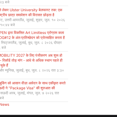
:२३ बजे
से लेकर Ulster University बेलफास्ट तक: एक
ष्ट्रीय छात्र समावेशन की विरासत छोड़ता है
्ट, उत्तरी आयरलैंड, जुलाई, शुक्र, जुल. १० २०२६
 १०:४४ बजे
EN द्वारा विकसित Art Limitless प्रोग्राम कला
#12 के अंतःप्रतिच्छेदन को प्रोत्साहित करता है
, स्विट्जरलैंड, जुलाई, बुध, जुल. ८ २०२६ दोपहर
 बजे
OBILITY 2027 के लिए पंजीकरण अब शुरू हो
 - रिकॉर्ड तोड़ मांग - आधे से अधिक स्थान पहले ही
चुके हैं
 और म्यूनिख, जुलाई, बुध, जुल. ८ २०२६ रात ३:३०
 बुकिंग को आसान वीज़ा आवेदन के साथ एकीकृत करते
सऊदी ने "Package Visa" की शुरुआत की
, सऊदी अरब, जुलाई, मंगल, जुल. ७ २०२६ रात
बजे
 News