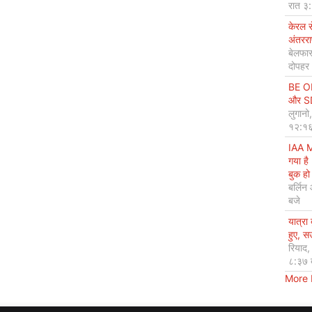
रात ३
केरल 
अंतररा
बेलफास
दोपहर
BE OP
और SDG
लुगानो
१२:१६
IAA M
गया है
बुक हो 
बर्लिन
बजे
यात्रा
हुए, 
रियाद
८:३७ 
More