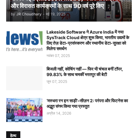
और विरासत कार्यक्रमों के साथ 90 वर्ष पूरे किए
by
JR Choudhary
-
मई 19, 2025
Lakeside Software ने Azure India में नया
SysTrack Cloud क्षेत्र शुरू किया, भारतीय उद्यमों के
लिए तेज़ डेटा-प्रसंस्करण और स्थानीय डेटा-सुरक्षा को
मिलेगा समर्थन
नवंबर 07, 2025
बिजली नहीं, कोचिंग नहीं — फिर भी चंचल बनीं टॉपर,
99.83% के साथ चमकीं भरतपुर की बेटी
जून 07, 2025
‘मरुधरा रन इन साड़ी’–सीज़न 2: परंपरा और फिटनेस का
अद्भुत संगम किया गया प्रस्तुत
अप्रैल 14, 2026
हेल्थ