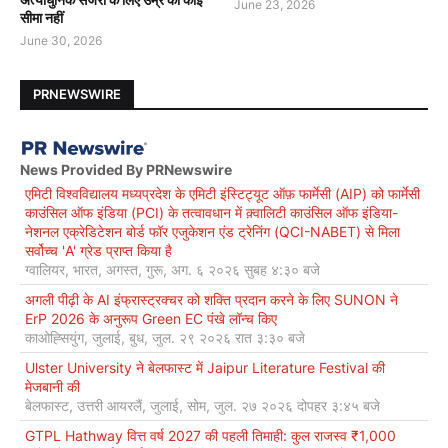
June 23, 2026
सीमा नहीं
June 30, 2026
PRNEWSWIRE
News Provided By PRNewswire
एमिटी विश्वविद्यालय मध्यप्रदेश के एमिटी इंस्टिट्यूट ऑफ़ फार्मेसी (AIP) को फार्मेसी
काउंसिल ऑफ इंडिया (PCI) के तत्वावधान में क़्वालिटी काउंसिल ऑफ इंडिया-
नेशनल एक्रेडिटेशन बोर्ड फॉर एजुकेशन एंड ट्रेनिंग (QCI-NABET) से मिला
सर्वोच्च 'A' ग्रेड प्राप्त किया है
ग्वालियर, भारत, अगस्त, गुरू, अग. ६ २०२६ सुबह ४:३० बजे
अगली पीढ़ी के AI इंफ्रास्ट्रक्चर को शक्ति प्रदान करने के लिए SUNON ने
ErP 2026 के अनुरूप Green EC पंखे लॉन्च किए
काओह्सियुंग, जुलाई, बुध, जुल. २९ २०२६ रात ३:३० बजे
Ulster University ने बेलफास्ट में Jaipur Literature Festival की
मेजबानी की
बेलफास्ट, उत्तरी आयरलैं, जुलाई, सोम, जुल. २७ २०२६ दोपहर ३:४५ बजे
GTPL Hathway वित्त वर्ष 2027 की पहली तिमाही: कुल राजस्व ₹1,000