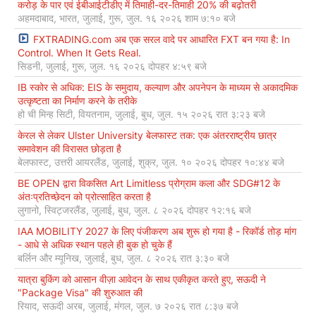
करोड़ के पार एवं ईबीआईटीडीए में तिमाही-दर-तिमाही 20% की बढ़ोतरी
अहमदाबाद, भारत, जुलाई, गुरू, जुल. १६ २०२६ शाम ७:१० बजे
FXTRADING.com अब एक सरल वादे पर आधारित FXT बन गया है: In
Control. When It Gets Real.
सिडनी, जुलाई, गुरू, जुल. १६ २०२६ दोपहर ४:५९ बजे
IB स्कोर से अधिक: EIS के समुदाय, कल्याण और अपनेपन के माध्यम से अकादमिक
उत्कृष्टता का निर्माण करने के तरीके
हो ची मिन्ह सिटी, वियतनाम, जुलाई, बुध, जुल. १५ २०२६ रात ३:२३ बजे
केरल से लेकर Ulster University बेलफास्ट तक: एक अंतरराष्ट्रीय छात्र
समावेशन की विरासत छोड़ता है
बेलफास्ट, उत्तरी आयरलैंड, जुलाई, शुक्र, जुल. १० २०२६ दोपहर १०:४४ बजे
BE OPEN द्वारा विकसित Art Limitless प्रोग्राम कला और SDG#12 के
अंतःप्रतिच्छेदन को प्रोत्साहित करता है
लुगानो, स्विट्जरलैंड, जुलाई, बुध, जुल. ८ २०२६ दोपहर १२:१६ बजे
IAA MOBILITY 2027 के लिए पंजीकरण अब शुरू हो गया है - रिकॉर्ड तोड़ मांग
- आधे से अधिक स्थान पहले ही बुक हो चुके हैं
बर्लिन और म्यूनिख, जुलाई, बुध, जुल. ८ २०२६ रात ३:३० बजे
यात्रा बुकिंग को आसान वीज़ा आवेदन के साथ एकीकृत करते हुए, सऊदी ने
"Package Visa" की शुरुआत की
रियाद, सऊदी अरब, जुलाई, मंगल, जुल. ७ २०२६ रात ८:३७ बजे