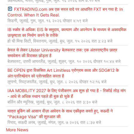
अहमदाबाद, भारत, जुलाई, गुरू, जुल. १६ २०२६ शाम ७:१० बजे
FXTRADING.com अब एक सरल वादे पर आधारित FXT बन गया है: In
Control. When It Gets Real.
सिडनी, जुलाई, गुरू, जुल. १६ २०२६ दोपहर ४:५९ बजे
IB स्कोर से अधिक: EIS के समुदाय, कल्याण और अपनेपन के माध्यम से अकादमिक
उत्कृष्टता का निर्माण करने के तरीके
हो ची मिन्ह सिटी, वियतनाम, जुलाई, बुध, जुल. १५ २०२६ रात ३:२३ बजे
केरल से लेकर Ulster University बेलफास्ट तक: एक अंतरराष्ट्रीय छात्र
समावेशन की विरासत छोड़ता है
बेलफास्ट, उत्तरी आयरलैंड, जुलाई, शुक्र, जुल. १० २०२६ दोपहर १०:४४ बजे
BE OPEN द्वारा विकसित Art Limitless प्रोग्राम कला और SDG#12 के
अंतःप्रतिच्छेदन को प्रोत्साहित करता है
लुगानो, स्विट्जरलैंड, जुलाई, बुध, जुल. ८ २०२६ दोपहर १२:१६ बजे
IAA MOBILITY 2027 के लिए पंजीकरण अब शुरू हो गया है - रिकॉर्ड तोड़ मांग
- आधे से अधिक स्थान पहले ही बुक हो चुके हैं
बर्लिन और म्यूनिख, जुलाई, बुध, जुल. ८ २०२६ रात ३:३० बजे
यात्रा बुकिंग को आसान वीज़ा आवेदन के साथ एकीकृत करते हुए, सऊदी ने
"Package Visa" की शुरुआत की
रियाद, सऊदी अरब, जुलाई, मंगल, जुल. ७ २०२६ रात ८:३७ बजे
More News