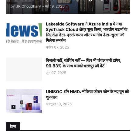
by
JR Choudhary
-
मई 19, 2025
Lakeside Software ने Azure India में नया
SysTrack Cloud क्षेत्र शुरू किया, भारतीय उद्यमों के
लिए तेज़ डेटा-प्रसंस्करण और स्थानीय डेटा-सुरक्षा को
मिलेगा समर्थन
नवंबर 07, 2025
बिजली नहीं, कोचिंग नहीं — फिर भी चंचल बनीं टॉपर,
99.83% के साथ चमकीं भरतपुर की बेटी
जून 07, 2025
UNISOC और HMD: नोकिया फीचर फोन के नए युग की
शुरुआत
अक्टूबर 10, 2025
हेल्थ