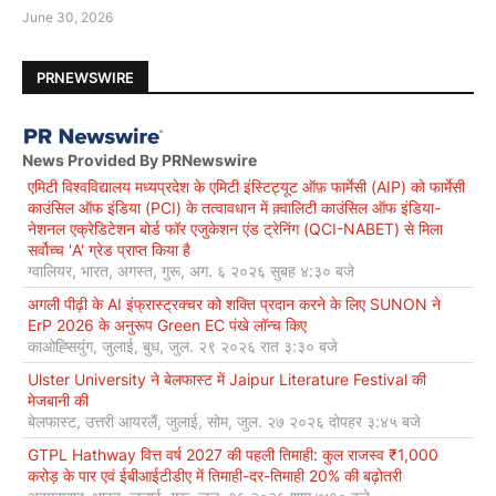
June 30, 2026
PRNEWSWIRE
News Provided By PRNewswire
एमिटी विश्वविद्यालय मध्यप्रदेश के एमिटी इंस्टिट्यूट ऑफ़ फार्मेसी (AIP) को फार्मेसी
काउंसिल ऑफ इंडिया (PCI) के तत्वावधान में क़्वालिटी काउंसिल ऑफ इंडिया-
नेशनल एक्रेडिटेशन बोर्ड फॉर एजुकेशन एंड ट्रेनिंग (QCI-NABET) से मिला
सर्वोच्च 'A' ग्रेड प्राप्त किया है
ग्वालियर, भारत, अगस्त, गुरू, अग. ६ २०२६ सुबह ४:३० बजे
अगली पीढ़ी के AI इंफ्रास्ट्रक्चर को शक्ति प्रदान करने के लिए SUNON ने
ErP 2026 के अनुरूप Green EC पंखे लॉन्च किए
काओह्सियुंग, जुलाई, बुध, जुल. २९ २०२६ रात ३:३० बजे
Ulster University ने बेलफास्ट में Jaipur Literature Festival की
मेजबानी की
बेलफास्ट, उत्तरी आयरलैं, जुलाई, सोम, जुल. २७ २०२६ दोपहर ३:४५ बजे
GTPL Hathway वित्त वर्ष 2027 की पहली तिमाही: कुल राजस्व ₹1,000
करोड़ के पार एवं ईबीआईटीडीए में तिमाही-दर-तिमाही 20% की बढ़ोतरी