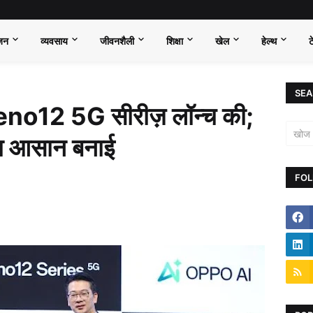
जन
व्यवसाय
जीवनशैली
शिक्षा
खेल
हेल्थ
ट
SEA
no12 5G सीरीज़ लॉन्च की;
ा आसान बनाई
FOL