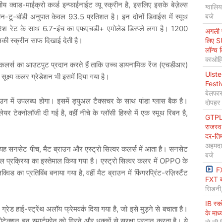
क्वाड-माईक्रो कर्व्ड इन्फाईनाईट व्यू स्क्रीन है, इसलिए इसके बेज़ेल्स
ग्वालि
रीन-टू-बॉडी अनुपात केवल 93.5 प्रतिशत है। इन दोनों डिवाईस में स्मूथ
बजे
रिफ्रेश रेट के साथ 6.7-इंच का एफएचडी+ एमोलेड डिस्प्ले लगा है। 1200
अगली प
सकी स्क्रीन साफ दिखाई देती है।
लिए S
लॉन्च 
काओह्स
न कलर्स का आउटपुट प्रदान करते हैं ताकि उच्च डायनामिक रेंज (एचडीआर)
Ulste
ए सूक्ष्म कलर ग्रेडेशन भी इसमें दिया गया है।
Festi
बेलफास
ें उपलब्ध होगा। इसमें ड्युअल टैक्सचर के साथ पांडा ग्लास बैक है।
दोपहर
लेयर टेक्नोलॉजी दी गई है, वहीं नीचे के ग्लॉसी हिस्से में एक स्मूथ रिबन है,
GTPL 
राजस्व
दर-ति
अहमदा
 यह सनसेट पीच, मैट ब्राउन और एस्ट्रो सिल्वर कलर्स में आता है। सनसेट
बजे
्टल प्रक्रिया का इस्तेमाल किया गया है। एस्ट्रो सिल्वर कलर में OPPO के
F
ड का प्रतिबिंब बनाया गया है, वहीं मैट ब्राउन में फिंगरप्रिंट-रज़िस्टैंट
FXT ब
सिडनी
IB स्
्रेड हाई-स्ट्रेंथ अलॉय फ्रेमवर्क दिया गया है, जो इसे मुड़ने से बचाता है।
के माध
ेक्शन इन स्मार्टफोन को गिरने और धक्कों से सुरक्षा प्रदान करता है। ये