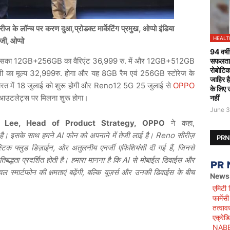
सीरीज के लॉन्च पर करण दुआ,प्रोडक्ट मार्केटिंग प्रमुख, ओप्पो इंडिया
HEALT
ेजी, ओप्पो
94 वर्षी
ा। इसका 12GB+256GB का वैरिएंट 36,999 रु. में और 12GB+512GB
सफलतापू
रोबोटिक
जी का मूल्य 32,999रु. होगा और यह 8GB रैम एवं 256GB स्टोरेज के
जाहिर ह
रत में 18 जुलाई को शुरू होगी और Reno12 5G 25 जुलाई से
OPPO
के लिए 
आउटलेट्स पर मिलना शुरू होगा।
नहीं
June 3
 Lee, Head of Product Strategy, OPPO
ने कहा,
है। इसके साथ हमने AI फोन को अपनाने में तेजी लाई है।
Reno
सीरीज़
PR
स्टिक फ्लुड डिज़ाईन
,
और अतुलनीय एनर्जी एफिशियंसी दी गई हैं
,
जिनसे
तिबद्धता प्रदर्शित होती है। हमारा मानना है कि AI से मोबाईल डिवाईस और
 स्मार्टफोन की क्षमताएं बढ़ेंगी
,
बल्कि यूज़र्स और उनकी डिवाईस के बीच
News
एमिटी 
फार्मे
तत्वाव
एक्रेड
NABET)