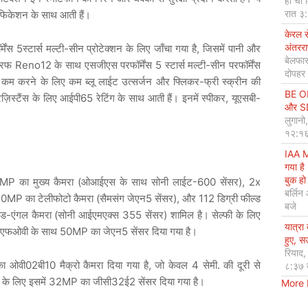
हो ची 
रात ३
िफिकेशन के साथ आती हैं।
केरल 
अंतररा
स 5स्टार्स मल्टी-सीन प्रोटेक्शन के लिए जाँचा गया है, जिसमें पानी और
बेलफास
 तरफ Reno12 के साथ एसजीएस परफॉर्मेंस 5 स्टार्स मल्टी-सीन परफॉर्मेंस
दोपहर
 कम करने के लिए कम ब्लू लाईट उत्सर्जन और फ्लिकर-फ्री स्क्रीन की
BE OP
़िस्टैंस के लिए आईपी65 रेटिंग के साथ आती हैं। इनमें स्पीकर, यूएसबी-
और SDG
लुगानो
१२:१६
IAA M
गया है
बुक हो 
0MP का मुख्य कैमरा (ओआईएस के साथ सोनी लाईट-600 सेंसर), 2x
बर्लिन
50MP का टेलीफोटो कैमरा (सैमसंग जेएन5 सेंसर), और 112 डिग्री फील्ड
बजे
-एंगल कैमरा (सोनी आईएमएक्स 355 सेंसर) शामिल है। सेल्फी के लिए
यात्रा
एफओवी के साथ 50MP का जेएन5 सेंसर दिया गया है।
हुए, 
रियाद
ओवी02बी10 मैक्रो कैमरा दिया गया है, जो केवल 4 सेमी. की दूरी से
८:३७ 
फी के लिए इसमें 32MP का जीसी32ई2 सेंसर दिया गया है।
More