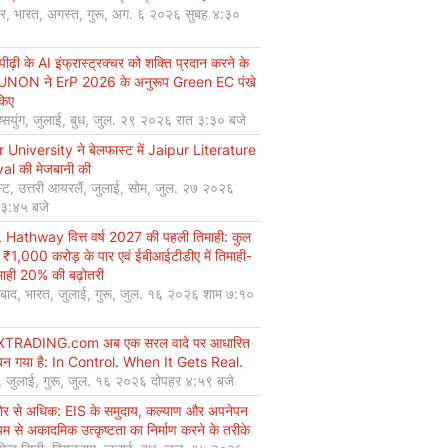
यर, भारत, अगस्त, गुरू, अग. ६ २०२६ सुबह ४:३०
ीढ़ी के AI इंफ्रास्ट्रक्चर को शक्ति प्रदान करने के
UNON ने ErP 2026 के अनुरूप Green EC पंखे
किए
ियुंग, जुलाई, बुध, जुल. २९ २०२६ रात ३:३० बजे
r University ने बेलफास्ट में Jaipur Literature
val की मेजबानी की
्ट, उत्तरी आयरलैं, जुलाई, सोम, जुल. २७ २०२६
 ३:४५ बजे
Hathway वित्त वर्ष 2027 की पहली तिमाही: कुल
 ₹1,000 करोड़ के पार एवं ईबीआईटीडीए में तिमाही-
माही 20% की बढ़ोतरी
बाद, भारत, जुलाई, गुरू, जुल. १६ २०२६ शाम ७:१०
XTRADING.com अब एक सरल वादे पर आधारित
न गया है: In Control. When It Gets Real.
, जुलाई, गुरू, जुल. १६ २०२६ दोपहर ४:५९ बजे
कोर से अधिक: EIS के समुदाय, कल्याण और अपनेपन
्यम से अकादमिक उत्कृष्टता का निर्माण करने के तरीके