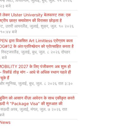
मिन्ह सिटी, वियतनाम, जुलाई, बुध, जुल. १५ २०२६
:२३ बजे
से लेकर Ulster University बेलफास्ट तक: एक
ष्ट्रीय छात्र समावेशन की विरासत छोड़ता है
्ट, उत्तरी आयरलैंड, जुलाई, शुक्र, जुल. १० २०२६
 १०:४४ बजे
EN द्वारा विकसित Art Limitless प्रोग्राम कला
#12 के अंतःप्रतिच्छेदन को प्रोत्साहित करता है
, स्विट्जरलैंड, जुलाई, बुध, जुल. ८ २०२६ दोपहर
 बजे
OBILITY 2027 के लिए पंजीकरण अब शुरू हो
 - रिकॉर्ड तोड़ मांग - आधे से अधिक स्थान पहले ही
चुके हैं
 और म्यूनिख, जुलाई, बुध, जुल. ८ २०२६ रात ३:३०
 बुकिंग को आसान वीज़ा आवेदन के साथ एकीकृत करते
सऊदी ने "Package Visa" की शुरुआत की
, सऊदी अरब, जुलाई, मंगल, जुल. ७ २०२६ रात
बजे
 News