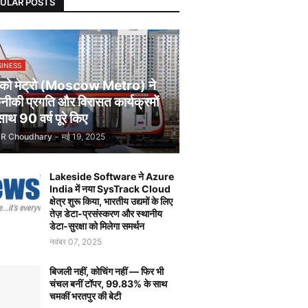
ULAR POSTS
SINESS
स्को मेट्रो (Moscow Metro) ने
ीकी प्रगति और विरासत कार्यक्रमों
साथ 90 वर्ष पूरे किए
JR Choudhary
-
मई 19, 2025
Lakeside Software ने Azure
India में नया SysTrack Cloud
क्षेत्र शुरू किया, भारतीय उद्यमों के लिए
तेज़ डेटा-प्रसंस्करण और स्थानीय
डेटा-सुरक्षा को मिलेगा समर्थन
नवंबर 07, 2025
बिजली नहीं, कोचिंग नहीं — फिर भी
चंचल बनीं टॉपर, 99.83% के साथ
चमकीं भरतपुर की बेटी