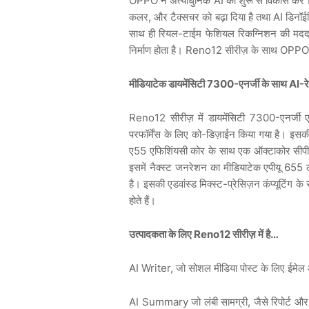
OPPO ने अत्याधुनिक AI का शुरू से विकास कर R
कलर, और टैक्सचर को बढ़ा दिया है तथा AI डिनॉईज
साथ ही रियल-टाईम फेशियल रिकग्निशन की मदद 
निर्माण होता है। Reno12 सीरीज़ के साथ OPPO क
मीडियाटेक डायमेंसिटी
7300-
एनर्जी के साथ AI-र
Reno12 सीरीज़ में डायमेंसिटी 7300-एनर्जी 
परफॉर्मेंस के लिए को-डिज़ाईन किया गया है। इसकी
ए55 एफिशिंयसी कोर के साथ एक ऑक्टाकोर सीपीयू 
इसमें नैक्स्ट जनरेशन का मीडियाटेक एपीयू 655 ल
है। इसकी एडवांस्ड मिक्स्ट-प्रेसिज़न कंप्यूटिंग के
होते हैं।
उत्पादकता के लिए
Reno
12 सीरीज़ में है…
AI Writer, जो सोशल मीडिया पोस्ट के लिए ईमेल औ
AI Summary जो लंबी सामग्री, जैसे रिपोर्ट और ऑ