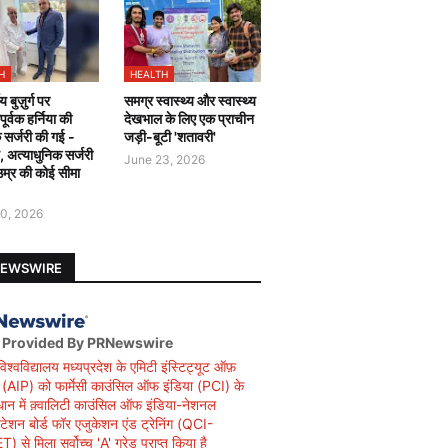
H
HEALTH
य बुज़ुर्ग पर
समग्र स्वास्थ्य और स्वास्थ्य
र्वक हर्निया की
देखभाल के लिए एक प्राचीन
 सर्जरी की गई -
जड़ी-बूटी 'शतावरी'
ै, अत्याधुनिक सर्जरी
June 23, 2026
उम्र की कोई सीमा
0, 2026
NEWSWIRE
 Provided By PRNewswire
विश्वविद्यालय मध्यप्रदेश के एमिटी इंस्टिट्यूट ऑफ़
सी (AIP) को फार्मेसी काउंसिल ऑफ इंडिया (PCI) के
धान में क़्वालिटी काउंसिल ऑफ इंडिया-नेशनल
िटेशन बोर्ड फॉर एजुकेशन एंड ट्रेनिंग (QCI-
 से मिला सर्वोच्च 'A' ग्रेड प्राप्त किया है