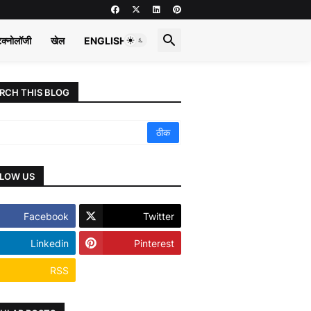
ेक्नोलॉजी
खेल
ENGLISH
RCH THIS BLOG
LOW US
Facebook
Twitter
Linkedin
Pinterest
RSS